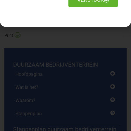
VERSTUUR
Edwin Markus (parkmanager)
DUURZAAM BEDRIJVENTERREIN
Hoofdpagina
Wat is het?
Waarom?
Stappenplan
Stappenplan duurzaam bedrijventerrein