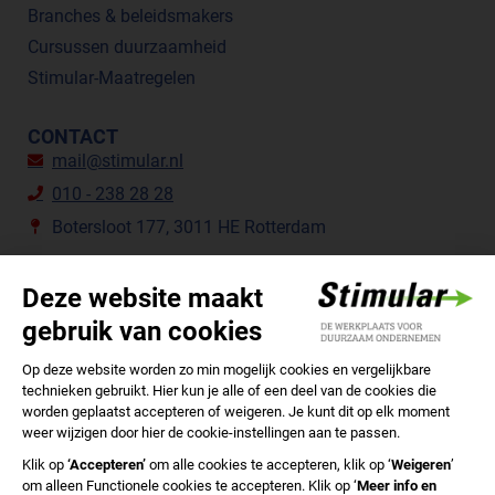
Branches & beleidsmakers
Cursussen duurzaamheid
Stimular-Maatregelen
CONTACT
mail@stimular.nl
010 - 238 28 28
Botersloot 177, 3011 HE Rotterdam
VOLG ONS
STIMULAR NIEUWSBRIEVEN
ABONNEER NU