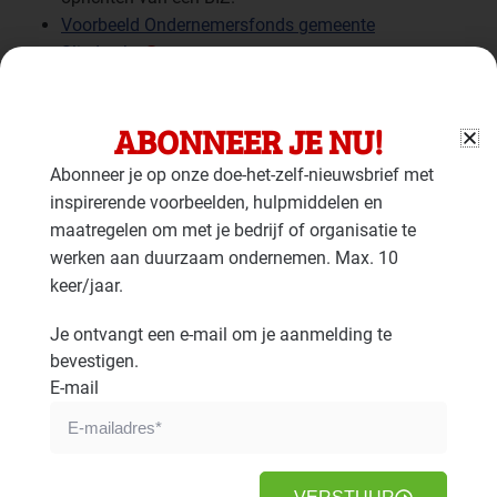
Voorbeeld Ondernemersfonds gemeente
Sliedrecht
ABONNEER JE NU!
Bedrijven­terrein
Abonneer je op onze doe-het-zelf-nieuwsbrief met
Schiebroek
inspirerende voorbeelden, hulpmiddelen en
energiepositief
maatregelen om met je bedrijf of organisatie te
werken aan duurzaam ondernemen. Max. 10
“Dankzij de opgebouwde
keer/jaar.
samenwerking hebben we de basis op
orde en staan ondernemers open om
Je ontvangt een e-mail om je aanmelding te
samen te werken op weg om een
bevestigen.
energie­positief bedrijven­terrein”.
E-mail
Lees meer
Bedrijventerrein Schiebroek