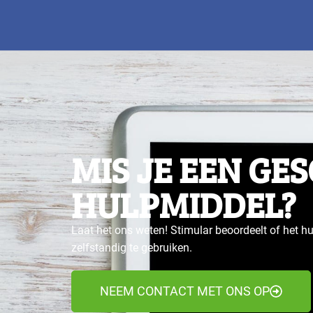
MIS JE EEN GE
HULPMIDDEL?
Laat het ons weten! Stimular beoordeelt of het hu
zelfstandig te gebruiken.
NEEM CONTACT MET ONS OP