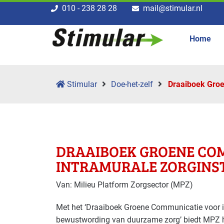
010 - 238 28 28
mail@stimular.nl
Home
Stimular
Doe-het-zelf
Draaiboek Groe
DRAAIBOEK GROENE CO
INTRAMURALE ZORGINS
Van: Milieu Platform Zorgsector (MPZ)
Met het ‘Draaiboek Groene Communicatie voor in
bewustwording van duurzame zorg’ biedt MPZ ha