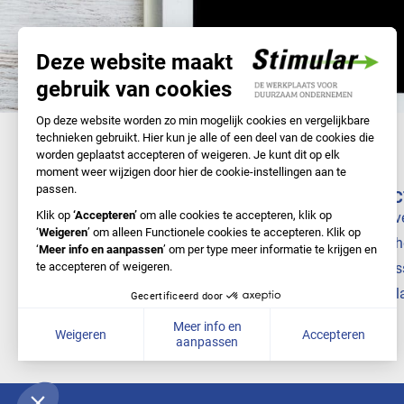
NAVIGATIE
DIREC
Samen met Stimular
Bedrijv
Doe-het-zelf
Branch
Nieuws
Cursus
Over ons
Stimul