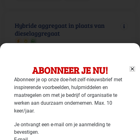
Hybride aggregaat in plaats van
dieselaggregaat
Gebouw: Duurzame energie
Faciliteiten: Mobiele werktuigen
ABONNEER JE NU!
Abonneer je op onze doe-het-zelf-nieuwsbrief met
Aggregaten op alternatieve
inspirerende voorbeelden, hulpmiddelen en
brandstoffen
maatregelen om met je bedrijf of organisatie te
werken aan duurzaam ondernemen. Max. 10
keer/jaar.
Gebouw: Duurzame energie
Faciliteiten: Mobiele werktuigen
Je ontvangt een e-mail om je aanmelding te
bevestigen.
Batterij voor elektriciteitsopslag
E-mail