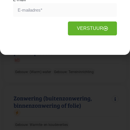
Gebouw: Duurzame energie
Faciliteiten: Elektrische apparatuur
VERSTUUR
Waterdoorlaatbare bestrating voor
parkeerplaatsen
Gebouw: (Warm) water
Gebouw: Terreininrichting
Zonwering (buitenzonwering,
binnenzonwering of folie)
Gebouw: Warmte- en koudeverlies