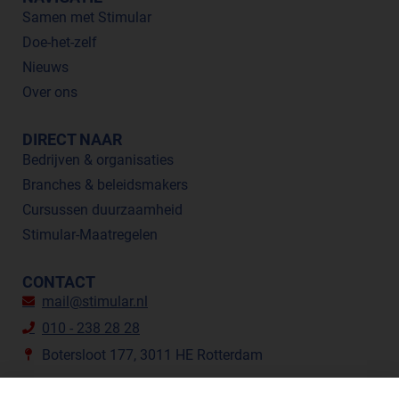
Samen met Stimular
Doe-het-zelf
Nieuws
Over ons
DIRECT NAAR
Bedrijven & organisaties
Branches & beleidsmakers
Cursussen duurzaamheid
Stimular-Maatregelen
CONTACT
mail@stimular.nl
010 - 238 28 28
Botersloot 177, 3011 HE Rotterdam