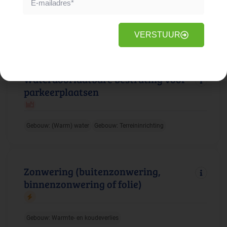
Gebouw: Duurzame energie
Faciliteiten: Elektrische apparatuur
VERSTUUR
Waterdoorlaatbare bestrating voor
parkeerplaatsen
Gebouw: (Warm) water
Gebouw: Terreininrichting
Zonwering (buitenzonwering,
binnenzonwering of folie)
Gebouw: Warmte- en koudeverlies