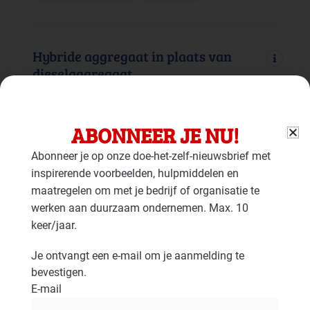
Hybride aggregaat in plaats van
dieselaggregaat
Gebouw: Duurzame energie
Faciliteiten: Mobiele werktuigen
ABONNEER JE NU!
Abonneer je op onze doe-het-zelf-nieuwsbrief met
inspirerende voorbeelden, hulpmiddelen en
Aggregaten op alternatieve
maatregelen om met je bedrijf of organisatie te
brandstoffen
werken aan duurzaam ondernemen. Max. 10
keer/jaar.
Gebouw: Duurzame energie
Faciliteiten: Mobiele werktuigen
Je ontvangt een e-mail om je aanmelding te
bevestigen.
E-mail
Batterij voor elektriciteitsopslag