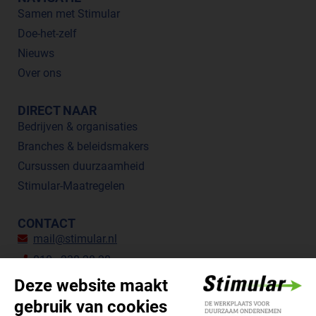
Samen met Stimular
Doe-het-zelf
Nieuws
Over ons
DIRECT NAAR
Bedrijven & organisaties
Branches & beleidsmakers
Cursussen duurzaamheid
Stimular-Maatregelen
CONTACT
mail@stimular.nl
010 - 238 28 28
Botersloot 177, 3011 HE Rotterdam