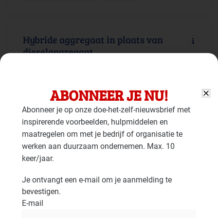
Hybride aggregaat in plaats van
dieselaggregaat
Gebouw: Duurzame energie
Faciliteiten: Mobiele werktuigen
ABONNEER JE NU!
Abonneer je op onze doe-het-zelf-nieuwsbrief met
inspirerende voorbeelden, hulpmiddelen en
Aggregaten op alternatieve
maatregelen om met je bedrijf of organisatie te
brandstoffen
werken aan duurzaam ondernemen. Max. 10
keer/jaar.
Gebouw: Duurzame energie
Faciliteiten: Mobiele werktuigen
Je ontvangt een e-mail om je aanmelding te
bevestigen.
E-mail
Batterij voor elektriciteitsopslag