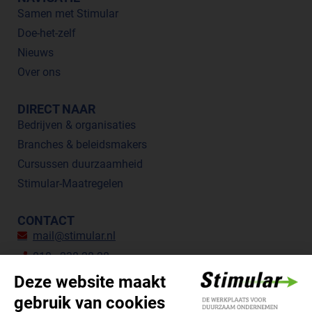
Samen met Stimular
Doe-het-zelf
Nieuws
Over ons
DIRECT NAAR
Bedrijven & organisaties
Branches & beleidsmakers
Cursussen duurzaamheid
Stimular-Maatregelen
CONTACT
mail@stimular.nl
010 - 238 28 28
Botersloot 177, 3011 HE Rotterdam