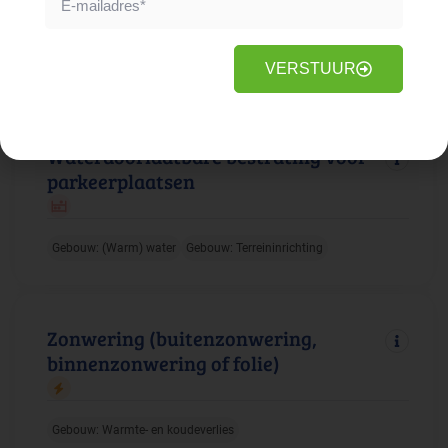
Gebouw: Duurzame energie
Faciliteiten: Elektrische apparatuur
VERSTUUR
Waterdoorlaatbare bestrating voor
parkeerplaatsen
Gebouw: (Warm) water
Gebouw: Terreininrichting
Zonwering (buitenzonwering,
binnenzonwering of folie)
Gebouw: Warmte- en koudeverlies