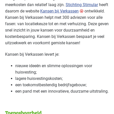
meerkosten dan relatief laag zijn.
Stichting Stimular
heeft
Bouw - installatiebedrijven
Basis
daarom de website
Kansen bij Verkassen
ontwikkeld.
Kansen bij Verkassen helpt met 300 adviezen voor alle
Bouw - schilders en onderhoud
Basis
fasen: van locatiekeuze tot en met verhuizing. Deze geven
snel inzicht in jouw kansen voor duurzaamheid en
Bouwmaterialen - beton
Basis
kostenbesparing. Kansen bij Verkassen bespaart je veel
uitzoekwerk en voorkomt gemiste kansen!
Brandweer
Basis
Kansen bij Verkassen levert je:
Cultuur - musea
Basis
nieuwe ideeën en slimme oplossingen voor
Cultuur - overig
Basis
huisvesting;
lagere huisvestingskosten;
Cultuur - podia
Basis
een toekomstbestendig bedrijfsgebouw;
een pand met een innovatieve, duurzame uitstraling.
Datacenters
Basis
Detailhandel - overig
Basis
Toepasbaarheid