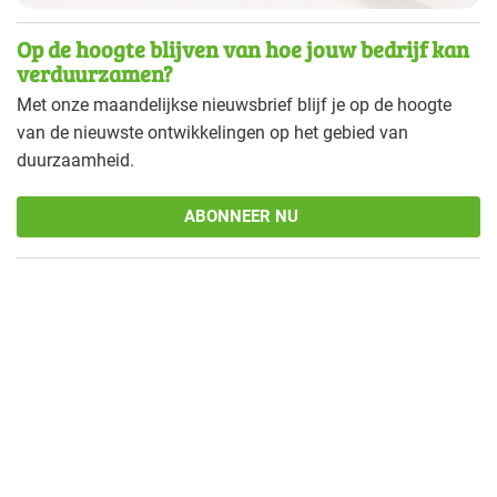
Sport - overig
Basis
Op de hoogte blijven van hoe jouw bedrijf kan
verduurzamen?
Sport - zwembaden
Basis
Met onze maandelijkse nieuwsbrief blijf je op de hoogte
Voedingsindustrie - brood en banket
Basis
van de nieuwste ontwikkelingen op het gebied van
duurzaamheid.
Voedingsindustrie - overig
Basis
ABONNEER NU
Voedingsindustrie - vlees
Basis
Voedingsindustrie - zoetwaren
Basis
Zorg - dierenartsen
Basis
Zorg - eerstelijns
Basis
Zorg - kinderdagverblijven
Basis
Zorg - overig
Basis