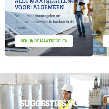
ALLE MAATREGELEN
Maa
VOOR: ALGEMEEN
nem
Bekijk meer maatregelen om
zo 
duurzaamheidswinst te boeken in dit
med
proces.
sta
BEKIJK DE MAATREGELEN
SUGGESTIES VOOR