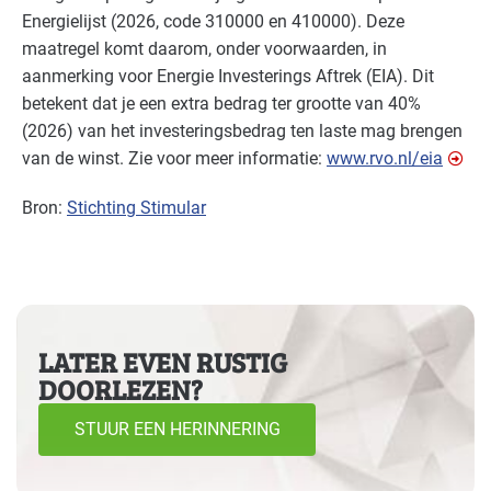
Energielijst (2026, code 310000 en 410000). Deze
Landbouw - land- en tuinbouw
Basis
maatregel komt daarom, onder voorwaarden, in
aanmerking voor Energie Investerings Aftrek (
EIA
). Dit
Landbouw - veeteelt
Basis
betekent dat je een extra bedrag ter grootte van 40%
(2026) van het investeringsbedrag ten laste mag brengen
Natwasserijen
Basis
van de winst. Zie voor meer informatie:
www.rvo.nl/eia
Onderwijs
Basis
Bron:
Stichting Stimular
Overige branches
Basis
Recreatie - congreslocaties
Basis
Recreatie - hotels
Basis
LATER EVEN RUSTIG
DOORLEZEN?
Recreatie - overig
Basis
STUUR EEN HERINNERING
Recreatie - restaurants en cafés
Basis