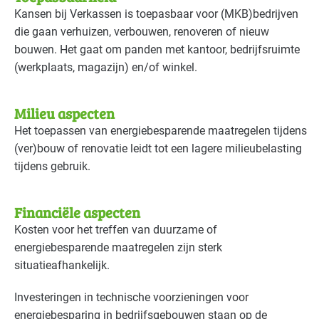
Detailhandel - supermarkten
Basis
Kansen bij Verkassen is toepasbaar voor (
MKB
)bedrijven
die gaan verhuizen, verbouwen, renoveren of nieuw
Detailhandel - tankstations
Basis
bouwen. Het gaat om panden met kantoor, bedrijfsruimte
(werkplaats, magazijn) en/of winkel.
Grafische industrie
Basis
Milieu aspecten
Handel en distributie
Basis
Het toepassen van energiebesparende maatregelen tijdens
Industrie - hout en meubel
Basis
(ver)bouw of renovatie leidt tot een lagere milieubelasting
tijdens gebruik.
Industrie - metalektro
Basis
Financiële aspecten
Industrie - papier en karton(waren)
Basis
Kosten voor het treffen van duurzame of
Industrie - rubber en kunststof
Basis
energiebesparende maatregelen zijn sterk
situatieafhankelijk.
Industrie - verf en drukinkt
Basis
Investeringen in technische voorzieningen voor
Kantoren
Basis
energiebesparing in bedrijfsgebouwen staan op de