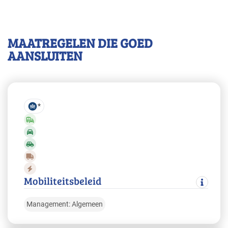
Zorg - ziekenhuizen
Basis
MAATREGELEN DIE GOED
Zorg - zorginstellingen
Basis
AANSLUITEN
*
Mobiliteitsbeleid
Management: Algemeen