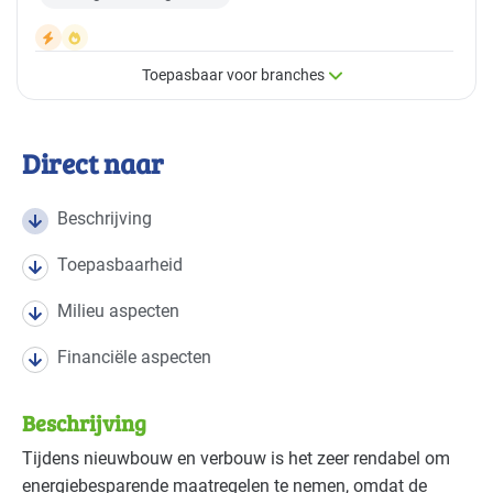
Toepasbaar voor branches
×
Toepasbaar voor branches
Direct naar
Deze maatregel is vaak toepasbaar in de volgende
branches
Beschrijving
Toepasbaarheid
Autobranche - autoschadeherstel
Basis
Milieu aspecten
Autobranche - garage en handel
Basis
Financiële aspecten
Autobranche - wasinrichting
Basis
Beschrijving
Bouw - bouw/infra
Basis
Tijdens nieuwbouw en verbouw is het zeer rendabel om
energiebesparende maatregelen te nemen, omdat de
Bouw - gemeentewerven
Basis