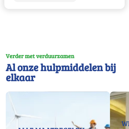
Verder met verduurzamen
Al onze hulpmiddelen bij
elkaar
W