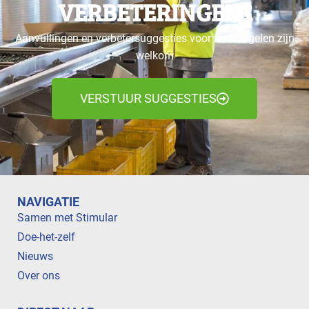
VERBETERINGEN?
Aanvullingen en verbetersuggesties voor maatregelen zijn
welkom
VERSTUUR SUGGESTIES
NAVIGATIE
Samen met Stimular
Doe-het-zelf
Nieuws
Over ons