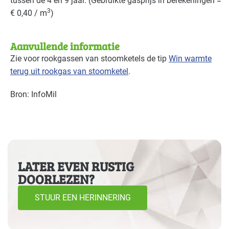
tussen de 4 en 9 jaar. (Gebruikte gasprijs in berekeningen =
3
€ 0,40 / m
)
Aanvullende informatie
Zie voor rookgassen van stoomketels de tip
Win warmte
terug uit rookgas van stoomketel
.
Bron: InfoMil
LATER EVEN RUSTIG
DOORLEZEN?
STUUR EEN HERINNERING