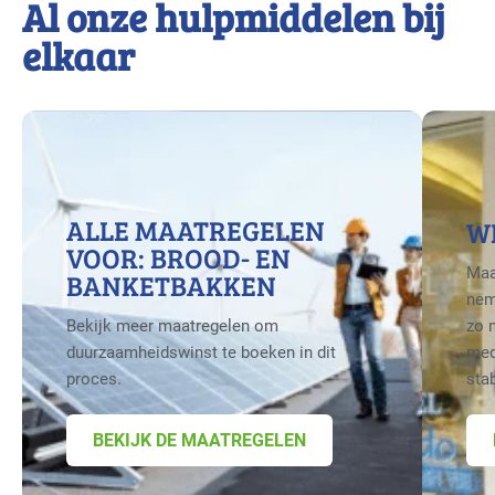
Al onze hulpmiddelen bij
elkaar
ALLE MAATREGELEN
W
VOOR: BROOD- EN
Maa
BANKETBAKKEN
nem
Bekijk meer maatregelen om
zo 
duurzaamheidswinst te boeken in dit
med
proces.
sta
BEKIJK DE MAATREGELEN