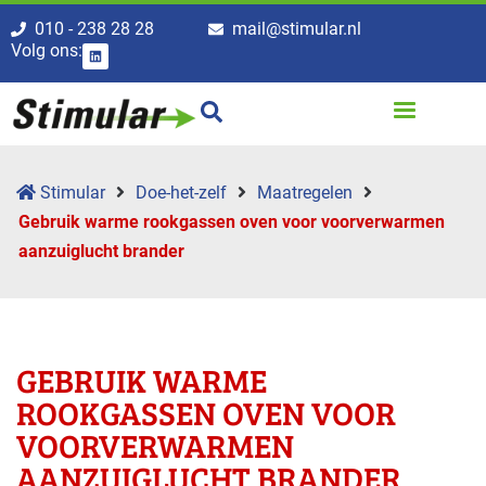
010 - 238 28 28
mail@stimular.nl
Volg ons:
Stimular
Doe-het-zelf
Maatregelen
Gebruik warme rookgassen oven voor voorverwarmen
aanzuiglucht brander
GEBRUIK WARME
ROOKGASSEN OVEN VOOR
VOORVERWARMEN
AANZUIGLUCHT BRANDER