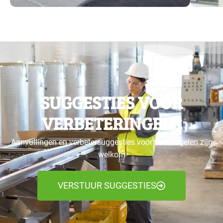
SUGGESTIES VOOR
VERBETERINGEN?
Aanvullingen en verbetersuggesties voor maatregelen zijn
welkom
VERSTUUR SUGGESTIES