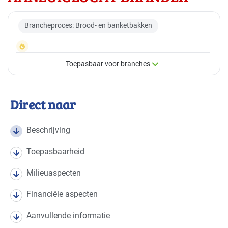
Brancheproces: Brood- en banketbakken
Toepasbaar voor branches
×
Toepasbaar voor branches
Direct naar
Deze maatregel is vaak toepasbaar in de volgende
branches
Beschrijving
Toepasbaarheid
Voedingsindustrie - brood en banket
Basis
Milieuaspecten
Voedingsindustrie - overig
Gevorderd
Financiële aspecten
Voedingsindustrie - vlees
Gevorderd
Aanvullende informatie