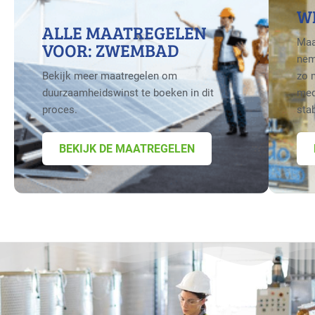
W
ALLE MAATREGELEN
Maa
VOOR: ZWEMBAD
nem
Bekijk meer maatregelen om
zo 
duurzaamheidswinst te boeken in dit
med
proces.
sta
BEKIJK DE MAATREGELEN