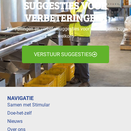
SUGGESTIES VOOR
VERBETERINGEN?
Aanvullingen en verbetersuggesties voor maatregelen zijn
welkom
VERSTUUR SUGGESTIES
NAVIGATIE
Samen met Stimular
Doe-het-zelf
Nieuws
Over ons