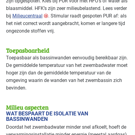
zijn opgespoten. Kies bij
PUR
voor met HFO’s of water als
blaasmiddel.
HFK
’s zijn zeer milieubelastend. Lees verder
bij
Milieucentraal
. Stimular raadt gespoten
PUR
af: als
het niet correct wordt aangebracht, komen er langere tijd
ongezonde stoffen vrij.
Toepasbaarheid
Toepasbaar als bassinwanden eenvoudig bereikbaar zijn.
De gemiddelde temperatuur van het zwembadwater moet
hoger zijn dan de gemiddelde temperatuur van de
omgeving waarin de wanden van het zwembassin zich
bevinden.
Milieu aspecten
WAT BESPAART DE ISOLATIE VAN
BASSINWANDEN
Doordat het zwembadwater minder snel afkoelt, hoeft de
verwarmingsinstallatie minder energie (meestal aardgas)