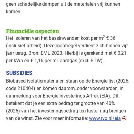
geen schadelijke dampen uit de materialen vrij kunnen
komen.
Financiële aspecten
2
Het isoleren van het bassinwanden kost per m
€ 36
(inclusief arbeid). Deze maatregel verdient zich binnen vijf
jaar terug. Bron:
EML
2023. Hierbij is gerekend met € 0,21
3
per kWh en € 1,16 per m
aardgas (excl.
BTW
)..
SUBSIDIES
Biobased isolatiematerialen staan op de Energielijst (2026,
code 210404) en komen daarom, onder voorwaarden, in
aanmerking voor Energie Investerings Aftrek (
EIA
). Dit
betekent dat je een extra bedrag ter grootte van 40%
(2026) van het investeringsbedrag ten laste mag brengen
van de winst. Zie voor meer informatie:
www.rvo.nl/eia