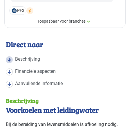
PF3
Toepasbaar voor branches
×
Toepasbaar voor branches
Direct naar
Deze maatregel is vaak toepasbaar in de volgende
branches
Beschrijving
Financiële aspecten
Voedingsindustrie - brood en banket
Basis
Aanvullende informatie
Voedingsindustrie - overig
Basis
Beschrijving
Voedingsindustrie - zoetwaren
Basis
Voorkoelen met leidingwater
Bij de bereiding van levensmiddelen is afkoeling nodig.