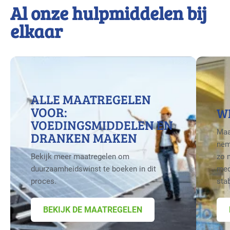
Al onze hulpmiddelen bij
elkaar
ALLE MAATREGELEN
VOOR:
W
VOEDINGSMIDDELEN EN
Maa
DRANKEN MAKEN
nem
Bekijk meer maatregelen om
zo 
duurzaamheidswinst te boeken in dit
med
proces.
sta
BEKIJK DE MAATREGELEN