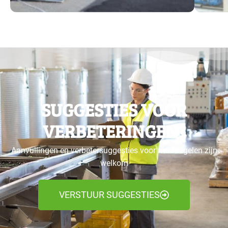
SUGGESTIES VOOR
VERBETERINGEN?
Aanvullingen en verbetersuggesties voor maatregelen zijn
welkom
VERSTUUR SUGGESTIES