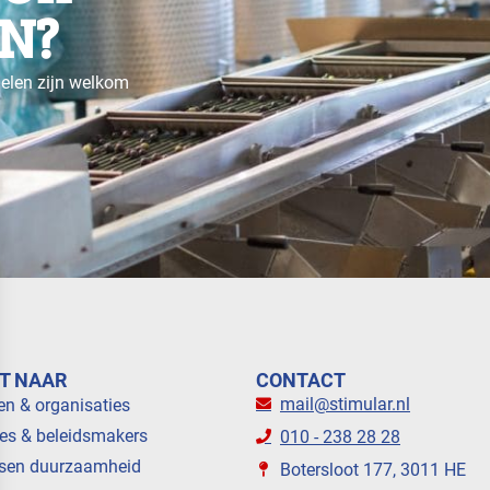
N?
gelen zijn welkom
T NAAR
CONTACT
mail@stimular.nl
en & organisaties
es & beleidsmakers
010 - 238 28 28
sen duurzaamheid
Botersloot 177, 3011 HE