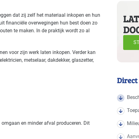
e volgende branches
ggen dat zij zelf het materiaal inkopen en hun
LAT
it financiële overwegingen hun best doen zo
DO
Bouw - gemeentewerven
Bouw 
Gevorderd
outen te maken. In de praktijk wordt zo al
ST
enen voor zijn werk laten inkopen. Verder kan
lektricien, metselaar, dakdekker, glaszetter,
Direct
Besch
Toep
 omgaan en minder afval produceren. Dit
Milie
Aanvu