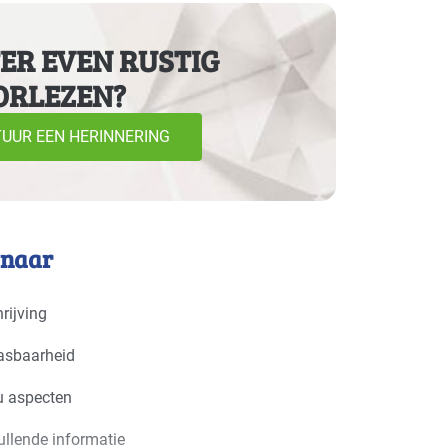
ER EVEN RUSTIG
ORLEZEN?
- schilders en onderhoud
Gevorderd
UUR EEN HERINNERING
 naar
rijving
asbaarheid
u aspecten
llende informatie