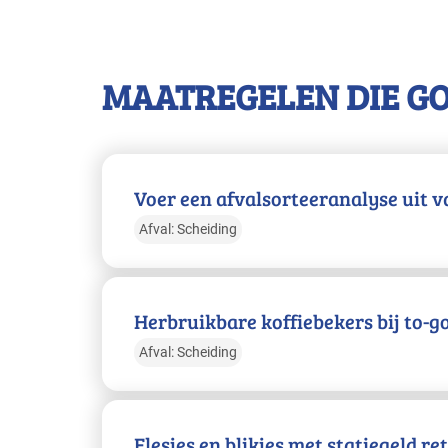
MAATREGELEN DIE G
Voer een afvalsorteeranalyse uit va
Afval: Scheiding
Herbruikbare koffiebekers bij to-g
Afval: Scheiding
Flesjes en blikjes met statiegeld r