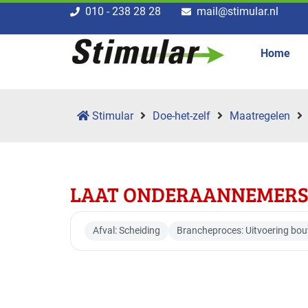
010 - 238 28 28
mail@stimular.nl
Home
Stimular
Doe-het-zelf
Maatregelen
LAAT ONDERAANNEMERS 
Afval: Scheiding
Brancheproces: Uitvoering bo
Toepasbaar voor br