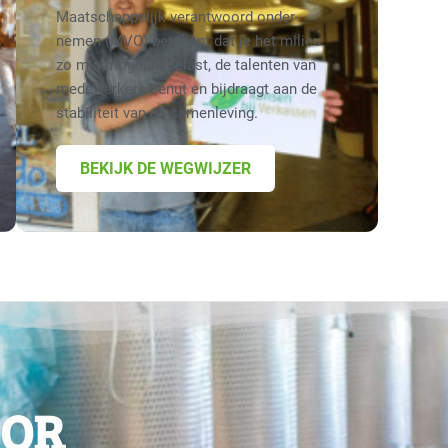
Maatschappelijk verantwoord onder­
nemen (MVO) betekent dat je het milieu
zo min mogelijk belast, de talenten van
medewerkers benut en bijdraagt aan de
stabiliteit van de samenleving.
BEKIJK DE WEGWIJZER
OOR