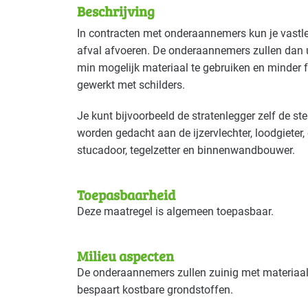
Beschrijving
Deze maatregel is vaak toepasbaar in d
In contracten met onderaannemers kun je vastle
afval afvoeren. De onderaannemers zullen dan u
Bouw - bouw/infra
Basis
min mogelijk materiaal te gebruiken en minder f
gewerkt met schilders.
Je kunt bijvoorbeeld de stratenlegger zelf de st
worden gedacht aan de ijzervlechter, loodgieter, e
stucadoor, tegelzetter en binnenwandbouwer.
Toepasbaarheid
Deze maatregel is algemeen toepasbaar.
Milieu aspecten
De onderaannemers zullen zuinig met materiaal
bespaart kostbare grondstoffen.