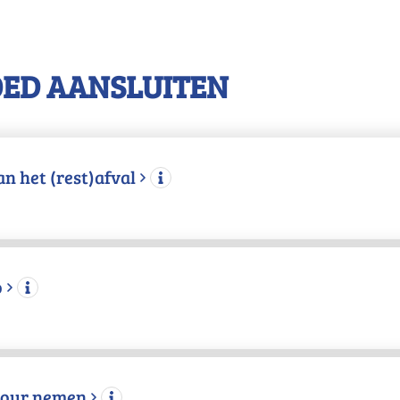
OED AANSLUITEN
n het (rest)afval
o
etour nemen