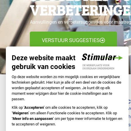
VERBETERINGE
Aanvullingen en verbetersuggesties voor maatre
VERSTUUR SUGGESTIES
NAVIGATIE
DIREC
Samen met Stimular
Bedrijv
Doe-het-zelf
Branch
Nieuws
Cursus