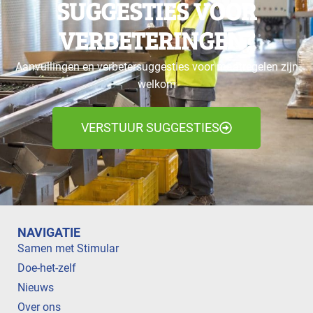
SUGGESTIES VOOR
VERBETERINGEN?
Aanvullingen en verbetersuggesties voor maatregelen zijn
welkom
VERSTUUR SUGGESTIES
NAVIGATIE
Samen met Stimular
Doe-het-zelf
Nieuws
Over ons