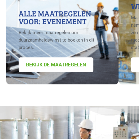
W
ALLE MAATREGELEN
Maa
VOOR: EVENEMENT
nem
Bekijk meer maatregelen om
zo 
duurzaamheidswinst te boeken in dit
med
proces.
sta
BEKIJK DE MAATREGELEN