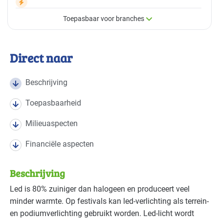
Toepasbaar voor branches
×
Toepasbaar voor branches
Direct naar
Deze maatregel is vaak toepasbaar in de volgende
branches
Beschrijving
Toepasbaarheid
Cultuur - evenementen
Basis
Milieuaspecten
Cultuur - overig
Basis
Financiële aspecten
Beschrijving
Led is 80% zuiniger dan halogeen en produceert veel
minder warmte. Op festivals kan led-verlichting als terrein-
en podiumverlichting gebruikt worden. Led-licht wordt