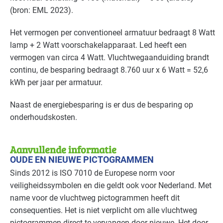
(bron:
EML
2023).
Landbouw - land- en tuinbouw
Basis
Het vermogen per conventioneel armatuur bedraagt 8 Watt
Landbouw - veeteelt
Basis
lamp + 2 Watt voorschakelapparaat. Led heeft een
vermogen van circa 4 Watt. Vluchtwegaanduiding brandt
Natwasserijen
Basis
continu, de besparing bedraagt 8.760 uur x 6 Watt = 52,6
kWh per jaar per armatuur.
Onderwijs
Basis
Naast de energiebesparing is er dus de besparing op
Overige branches
Basis
onderhoudskosten.
Recreatie - congreslocaties
Basis
Aanvullende informatie
Recreatie - hotels
Basis
OUDE EN NIEUWE PICTOGRAMMEN
Sinds 2012 is
ISO
7010 de Europese norm voor
Recreatie - overig
Basis
veiligheidssymbolen en die geldt ook voor Nederland. Met
name voor de vluchtweg pictogrammen heeft dit
Recreatie - restaurants en cafés
Basis
consequenties. Het is niet verplicht om alle vluchtweg
pictogrammen direct te vervangen door nieuwe. Het door