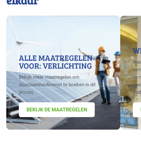
elkaar
W
ALLE MAATREGELEN
Maa
VOOR: VERLICHTING
nem
Bekijk meer maatregelen om
zo 
duurzaamheidswinst te boeken in dit
med
proces.
sta
BEKIJK DE MAATREGELEN