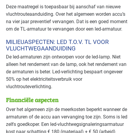
Detailhandel - supermarkten
Basis
Deze maatregel is toepasbaar bij aanschaf van nieuwe
vluchtrouteaanduiding. Over het algemeen worden accu’s
Detailhandel - tankstations
Basis
na vier jaar preventief vervangen. Dat is een goed moment
om de TL-armatuur te vervangen door een led-armatuur.
Grafische industrie
Basis
MILIEUASPECTEN: LED T.O.V. TL VOOR
Handel en distributie
Basis
VLUCHTWEGAANDUIDING
De led-armaturen zijn ontworpen voor de led-lamp. Niet
Industrie - hout en meubel
Basis
alleen het rendement van de lamp, ook het rendement van
de armaturen is beter. Led-verlichting bespaart ongeveer
Industrie - metalektro
Basis
50% op het elektriciteitsverbruik voor
vluchtrouteverlichting.
Industrie - papier en karton(waren)
Basis
Financiële aspecten
Industrie - rubber en kunststof
Basis
Over het algemeen zijn de meerkosten beperkt wanneer de
Industrie - verf en drukinkt
Basis
armaturen of de accu aan vervanging toe zijn. Soms is led
zelfs goedkoper. Een led-vluchtwegsignaleringsarmatuur
Kantoren
Basis
kost naar schatting € 180 (materiaal) + € 50 (arbeid)