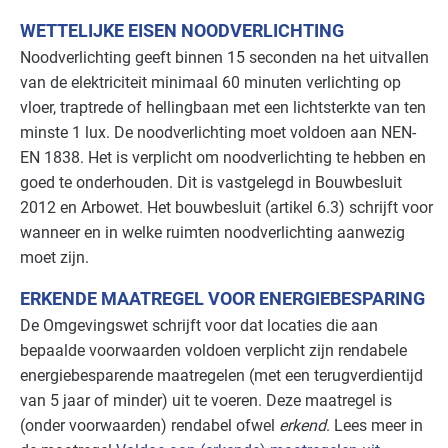
Zorg - ziekenhuizen
Basis
WETTELIJKE EISEN NOODVERLICHTING
Noodverlichting geeft binnen 15 seconden na het uitvallen
Zorg - zorginstellingen
Basis
van de elektriciteit minimaal 60 minuten verlichting op
vloer, traptrede of hellingbaan met een lichtsterkte van ten
minste 1 lux. De noodverlichting moet voldoen aan
NEN
-
EN 1838. Het is verplicht om noodverlichting te hebben en
goed te onderhouden. Dit is vastgelegd in Bouwbesluit
2012 en Arbowet. Het bouwbesluit (artikel 6.3) schrijft voor
wanneer en in welke ruimten noodverlichting aanwezig
moet zijn.
ERKENDE MAATREGEL VOOR ENERGIEBESPARING
De Omgevingswet schrijft voor dat locaties die aan
bepaalde voorwaarden voldoen verplicht zijn rendabele
energiebesparende maatregelen (met een terugverdientijd
van 5 jaar of minder) uit te voeren. Deze maatregel is
(onder voorwaarden) rendabel ofwel
erkend
. Lees meer in