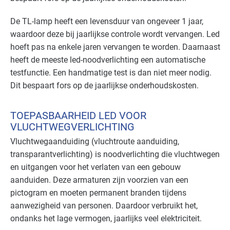
Bouw - schilders en onderhoud
Basis
De TL-lamp heeft een levensduur van ongeveer 1 jaar,
waardoor deze bij jaarlijkse controle wordt vervangen. Led
Bouwmaterialen - beton
Basis
hoeft pas na enkele jaren vervangen te worden. Daarnaast
heeft de meeste led-noodverlichting een automatische
Brandweer
Basis
testfunctie. Een handmatige test is dan niet meer nodig.
Dit bespaart fors op de jaarlijkse onderhoudskosten.
Cultuur - evenementen
Gevorderd
TOEPASBAARHEID LED VOOR
Cultuur - musea
Basis
VLUCHTWEGVERLICHTING
Cultuur - overig
Basis
Vluchtwegaanduiding (vluchtroute aanduiding,
transparantverlichting) is noodverlichting die vluchtwegen
Cultuur - podia
Basis
en uitgangen voor het verlaten van een gebouw
aanduiden. Deze armaturen zijn voorzien van een
Datacenters
Basis
pictogram en moeten permanent branden tijdens
aanwezigheid van personen. Daardoor verbruikt het,
Detailhandel - overig
Basis
ondanks het lage vermogen, jaarlijks veel elektriciteit.