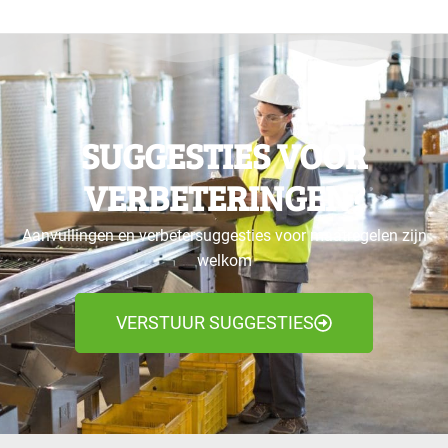
SUGGESTIES VOOR
VERBETERINGEN?
Aanvullingen en verbetersuggesties voor maatregelen zijn
welkom
VERSTUUR SUGGESTIES