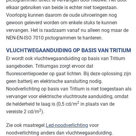
Sport - overig
Basis
elkaar gebruiken van beide is echter niet toegestaan.
Voorlopig kunnen daarom de oude uitvoeringen nog
Sport - zwembaden
Basis
gewoon geleverd worden om enkele stuks te kunnen
vervangen. Het is raadzaam vanaf nu alleen nog maar de
Voedingsindustrie - brood en banket
Basis
NEN
-EN-
ISO
7010 pictogrammen te hanteren.
Voedingsindustrie - overig
Basis
VLUCHTWEGAANDUIDING OP BASIS VAN TRITIUM
Er wordt ook vluchtwegaanduiding op basis van Tritium
Voedingsindustrie - vlees
Basis
aangeboden. Tritiumgas zorgt ervoor dat
Voedingsindustrie - zoetwaren
Basis
fluorescentiepoeder op gaat lichten. Bij deze oplossing zijn
geen batterij en elektrische aansluiting nodig.
Zorg - dierenartsen
Basis
Noodverlichting op basis van Tritium is niet toegestaan als
vervanger voor elektrische vluchtroute aanduiding, omdat
Zorg - eerstelijns
Basis
2
de helderheid te laag is (0,5 cd/m
in plaats van de
2
vereiste 2 cd/m
).
Zorg - kinderdagverblijven
Basis
Zie ook maatregel
Led-noodverlichting
voor
Zorg - overig
Basis
noodverlichting anders dan vluchtwegaanduiding.