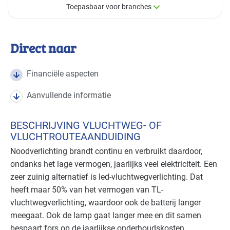
Toepasbaar voor branches
×
Toepasbaar voor branches
Direct naar
Deze maatregel is vaak toepasbaar in de volgende
branches
Financiële aspecten
Aanvullende informatie
Autobranche - autoschadeherstel
Basis
BESCHRIJVING VLUCHTWEG- OF
Autobranche - garage en handel
Basis
VLUCHTROUTEAANDUIDING
Noodverlichting brandt continu en verbruikt daardoor,
Autobranche - wasinrichting
Basis
ondanks het lage vermogen, jaarlijks veel elektriciteit. Een
Bouw - bouw/infra
Basis
zeer zuinig alternatief is led-vluchtwegverlichting. Dat
heeft maar 50% van het vermogen van TL-
Bouw - gemeentewerven
Basis
vluchtwegverlichting, waardoor ook de batterij langer
meegaat. Ook de lamp gaat langer mee en dit samen
Bouw - installatiebedrijven
Basis
bespaart fors op de jaarlijkse onderhoudskosten.