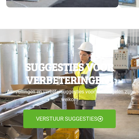
SUGGESTIES VOOR
VERBETERINGEN?
Aanvullingen en verbetersuggesties voor maatregelen zijn
welkom
VERSTUUR SUGGESTIES