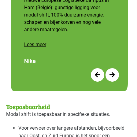
Nieuwe Europese Logistieke Campus in
Voedingsindustrie - overig
Basis
Ham (België): gunstige ligging voor
modal shift, 100% duurzame energie,
Voedingsindustrie - vlees
Basis
schapen en bijenkorven en nog vele
andere maatregelen.
Voedingsindustrie - zoetwaren
Basis
Lees meer
Nike
Toepasbaarheid
Modal shift is toepasbaar in specifieke situaties.
Voor vervoer over langere afstanden, bijvoorbeeld
naar Oost- en Zuid-Europa is het spoor een