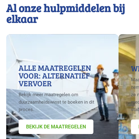
Al onze hulpmiddelen bij
elkaar
ALLE MAATREGELEN
W
VOOR: ALTERNATIEF
Maa
VERVOER
nem
Bekijk meer maatregelen om
zo 
duurzaamheidswinst te boeken in dit
med
proces.
sta
BEKIJK DE MAATREGELEN