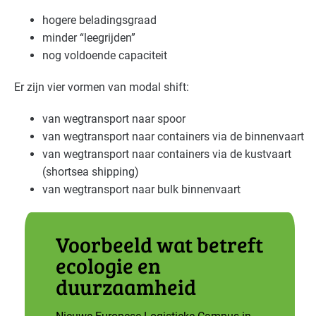
hogere beladingsgraad
Industrie - hout en meubel
Basis
minder “leegrijden”
Industrie - metalektro
Basis
nog voldoende capaciteit
Er zijn vier vormen van modal shift:
Industrie - papier en karton(waren)
Gevorderd
van wegtransport naar spoor
Industrie - rubber en kunststof
Basis
van wegtransport naar containers via de binnenvaart
Industrie - verf en drukinkt
Basis
van wegtransport naar containers via de kustvaart
(shortsea shipping)
Landbouw - land- en tuinbouw
Basis
van wegtransport naar bulk binnenvaart
Natwasserijen
Gevorderd
Voorbeeld wat betreft
Overige branches
Basis
ecologie en
duurzaamheid
Voedingsindustrie - brood en banket
Basis