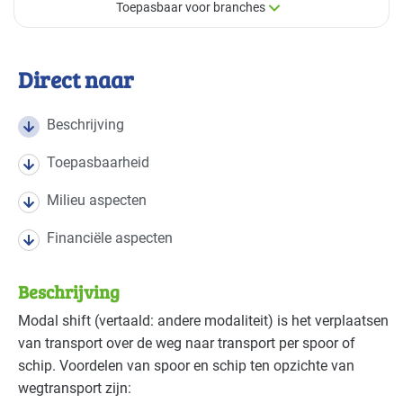
Toepasbaar voor branches
×
Toepasbaar voor branches
Direct naar
Deze maatregel is vaak toepasbaar in de volgende
branches
Beschrijving
Toepasbaarheid
Bouw - installatiebedrijven
Basis
Milieu aspecten
Bouwmaterialen - beton
Gevorderd
Financiële aspecten
Detailhandel - overig
Basis
Beschrijving
Detailhandel - supermarkten
Basis
Modal shift (vertaald: andere modaliteit) is het verplaatsen
van transport over de weg naar transport per spoor of
Grafische industrie
Gevorderd
schip. Voordelen van spoor en schip ten opzichte van
Handel en distributie
Basis
wegtransport zijn: