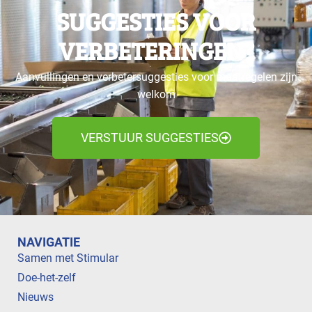
SUGGESTIES VOOR
VERBETERINGEN?
Aanvullingen en verbetersuggesties voor maatregelen zijn
welkom
VERSTUUR SUGGESTIES
NAVIGATIE
Samen met Stimular
Doe-het-zelf
Nieuws