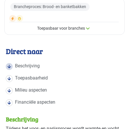
Brancheproces: Brood- en banketbakken
Toepasbaar voor branches
×
Toepasbaar voor branches
Direct naar
Deze maatregel is vaak toepasbaar in de volgende
branches
Beschrijving
Toepasbaarheid
Voedingsindustrie - brood en banket
Basis
Milieu aspecten
Financiële aspecten
Beschrijving
Tijdens het voor- en narijsproces wordt warmte en vocht