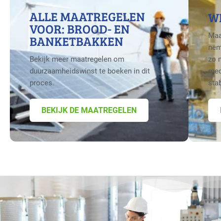
ALLE MAATREGELEN
W
VOOR: BROOD- EN
Maa
BANKETBAKKEN
nem
Bekijk meer maatregelen om
zo 
duurzaamheidswinst te boeken in dit
med
proces.
sta
BEKIJK DE MAATREGELEN