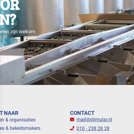
OOR
N?
gelen zijn welkom
T NAAR
CONTACT
mail@stimular.nl
en & organisaties
es & beleidsmakers
010 - 238 28 28