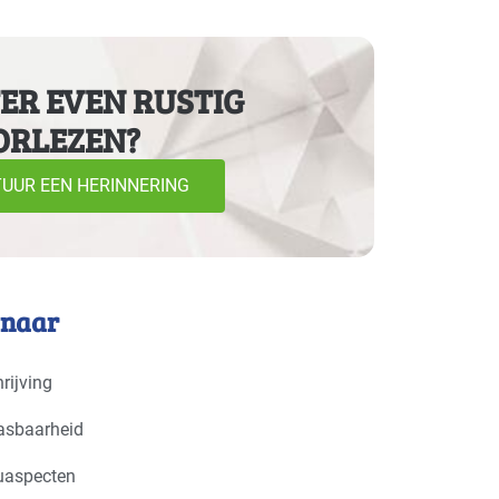
×
ER EVEN RUSTIG
ORLEZEN?
r - podia
Basis
wijs
Gevorderd
UUR EEN HERINNERING
tie - hotels
Gevorderd
- overig
Basis
 naar
gsindustrie - overig
Gevorderd
rijving
 kinderdagverblijven
Gevorderd
asbaarheid
uaspecten