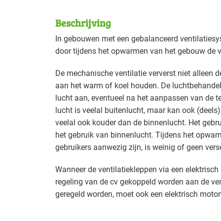
Toepasbaar voor br
Beschrijving
Deze maatregel is vaak toepasbaar in d
In gebouwen met een gebalanceerd ventilaties
door tijdens het opwarmen van het gebouw de ven
Cultuur - musea
Basis
De mechanische ventilatie ververst niet alleen d
Datacenters
Basis
aan het warm of koel houden. De luchtbehandelin
lucht aan, eventueel na het aanpassen van de t
Overige branches
Gevorderd
lucht is veelal buitenlucht, maar kan ook (deels)
veelal ook kouder dan de binnenlucht. Het gebr
Recreatie - overig
Gevorderd
het gebruik van binnenlucht. Tijdens het opwar
gebruikers aanwezig zijn, is weinig of geen vers
Sport - zwembaden
Basis
Wanneer de ventilatiekleppen via een elektrisch
Voedingsindustrie - vlees
Gevorderd
regeling van de cv gekoppeld worden aan de ve
geregeld worden, moet ook een elektrisch moto
Zorg - ziekenhuizen
Gevorderd