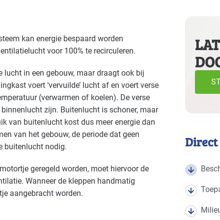
anches
e volgende branches
ysteem kan energie bespaard worden
LAT
tilatielucht voor 100% te recirculeren.
DO
Cultuur - overig
Cultuu
Gevorderd
e lucht in een gebouw, maar draagt ook bij
Kantoren
Onder
Basis
ST
gkast voert ‘vervuilde’ lucht af en voert verse
emperatuur (verwarmen of koelen). De verse
Recreatie - congreslocaties
Recrea
Gevorderd
 binnenlucht zijn. Buitenlucht is schoner, maar
uik van buitenlucht kost dus meer energie dan
Recreatie - restaurants en cafés
Sport 
Gevorderd
men van het gebouw, de periode dat geen
Direct
e buitenlucht nodig.
Voedingsindustrie - brood en banket
Voedin
Gevorderd
 motortje geregeld worden, moet hiervoor de
Besch
Voedingsindustrie - zoetwaren
Zorg -
Gevorderd
ntilatie. Wanneer de kleppen handmatig
Toep
rtje aangebracht worden.
Zorg - zorginstellingen
Gevorderd
Milie