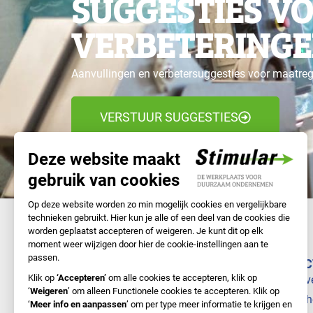
SUGGESTIES V
VERBETERINGE
Aanvullingen en verbetersuggesties voor maatre
VERSTUUR SUGGESTIES
NAVIGATIE
DIREC
Samen met Stimular
Bedrijv
Doe-het-zelf
Branch