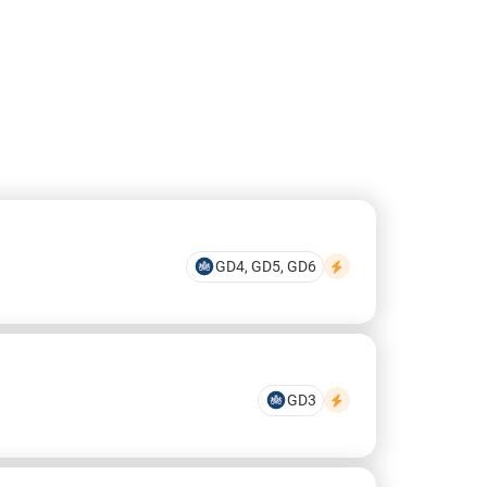
GD4, GD5, GD6
GD3