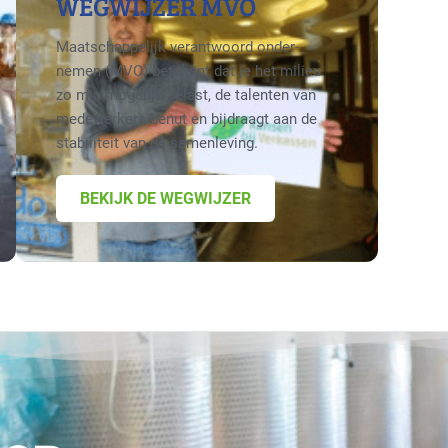
WEGWIJZER MVO
Maatschappelijk verantwoord onder­
nemen (MVO) betekent dat je het milieu
zo min mogelijk belast, de talenten van
medewerkers benut en bijdraagt aan de
stabiliteit van de samenleving.
BEKIJK DE WEGWIJZER