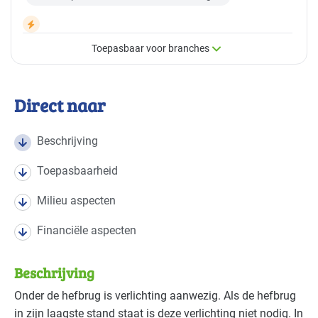
Toepasbaar voor branches
×
Toepasbaar voor branches
Direct naar
Deze maatregel is vaak toepasbaar in de volgende
branches
Beschrijving
Toepasbaarheid
Autobranche - autoschadeherstel
Basis
Milieu aspecten
Autobranche - garage en handel
Basis
Financiële aspecten
Autobranche - wasinrichting
Gevorderd
Beschrijving
Brandweer
Gevorderd
Onder de hefbrug is verlichting aanwezig. Als de hefbrug
in zijn laagste stand staat is deze verlichting niet nodig. In