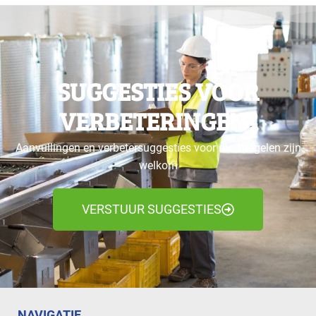
SUGGESTIES VOOR
VERBETERINGEN?
Aanvullingen en verbetersuggesties voor maatregelen zijn
welkom
VERSTUUR SUGGESTIES
NAVIGATIE