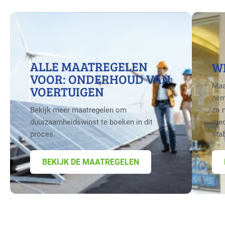
ALLE MAATREGELEN
W
VOOR: ONDERHOUD VAN
Maa
VOERTUIGEN
nem
Bekijk meer maatregelen om
zo 
duurzaamheidswinst te boeken in dit
med
proces.
sta
BEKIJK DE MAATREGELEN