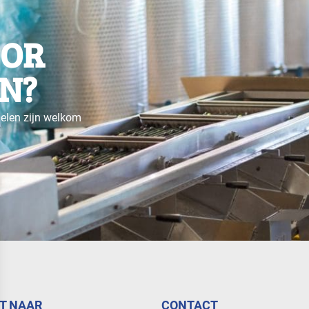
OOR
N?
gelen zijn welkom
T NAAR
CONTACT