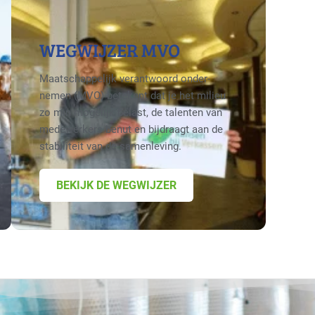
WEGWIJZER MVO
Maatschappelijk verantwoord onder­
nemen (MVO) betekent dat je het milieu
zo min mogelijk belast, de talenten van
medewerkers benut en bijdraagt aan de
stabiliteit van de samenleving.
BEKIJK DE WEGWIJZER