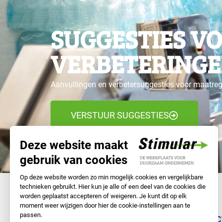
SUGGESTIES V
VERBETERINGE
Aanvullingen en verbetersuggesties voor maatre
VERSTUUR SUGGESTIES
NAVIGATIE
DIREC