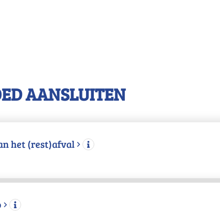
OED AANSLUITEN
n het (rest)afval
o