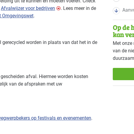
iding uit te kunnen en moeten voeren. Check
e
Afvalwijzer voor bedrijven
. Lees meer in de
Aanvu
it Omgevingswet
.
Op de h
kan ve
l gerecycled worden in plaats van dat het in de
Met onze 
van de ni
duurzaam
n gescheiden afval. Hiermee worden kosten
elijk van de afspraken met uw
 wegwerpbekers op festivals en evenementen
.