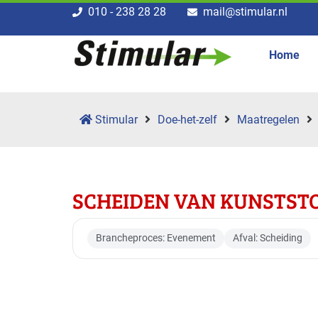
010 - 238 28 28
mail@stimular.nl
Home
Stimular
Doe-het-zelf
Maatregelen
SCHEIDEN VAN KUNSTSTO
Brancheproces: Evenement
Afval: Scheiding
Toepasbaar voor br