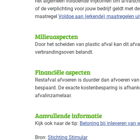
het algemeen voldoende vrijkomen om afvalsche
of de verplichting voor jouw bedrijf geldt met d
maatregel
Voldoe aan (erkende) maatregelen u
Milieuaspecten
Door het scheiden van plastic afval kan dit afva
verbrandingsoven belandt.
Financiële aspecten
Restafval afvoeren is duurder dan afvoeren va
bespaard. De exacte kostenbesparing is afhank
afvalinzamelaar.
Aanvullende informatie
Kijk ook naar de tip:
Beloning bij inleveren van
Bron:
Stichting Stimular