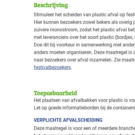
Beschrijving
Deze maatregel is vaak toepasbaar in d
Stimuleer het scheiden van plastic afval op fest
Hier kunnen bezoekers zowel bekers als overig pl
Cultuur - evenementen
Basis
zuivere monostroom, zodat het plastic afval be
met leveranciers over het soort plastic (bordjes, 
Doe dit bij voorkeur in samenwerking met ander f
anders moeten organiseren. Deze maatregel is a
naar bezoekers over afval inzamelen. Zie maat
festivalbezoekers
.
Toepasbaarheid
Het plaatsen van afvalbakken voor plastic is voo
Let op goede informatieborden bij de containers
VERPLICHTE AFVALSCHEIDING
Deze maatregel is voor een of meerdere branches