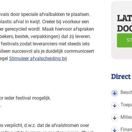
e volgende branches
ivals door speciale afvalbakken te plaatsen.
LAT
astic afval in kwijt. Creëer bij voorkeur een
DO
ter gerecycled wordt. Maak hiervoor afspraken
bekers, bestek, verpakkingen) dat zij leveren.
ST
estivals zodat leveranciers niet steeds iets
lleen succesvol als je duidelijk communiceert
regel
Stimuleer afvalscheiding bij
Direct
Besch
r ieder festival mogelijk.
Toep
.
Milie
 verplicht, d.w.z. dat de afvalstromen over
Finan