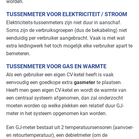
worden.
Detailhandel - overig
Gevorderd
TUSSENMETER VOOR ELEKTRICITEIT / STROOM
Elektriciteits-tussenmeters zijn niet duur in aanschaf.
Detailhandel - supermarkten
Gevorderd
Soms zijn de verbruiksgroepen (dus de bekabeling) niet
Detailhandel - tankstations
Basis
eenduidig per verbruiker aangebracht. Vaak is met wat
extra leidingwerk het toch mogelijk elke verbruiker apart te
Grafische industrie
Gevorderd
bemeteren.
TUSSENMETER VOOR GAS EN WARMTE
Handel en distributie
Gevorderd
Als een gebruiker een eigen CV-ketel heeft is vaak
Industrie - hout en meubel
Gevorderd
eenvoudig een goedkope extra
gasmeter
te plaatsen.
Heeft men geen eigen CV-ketel en wordt de warmte van
Industrie - metalektro
Gevorderd
een centraal systeem afgenomen, dan zal onderzocht
moeten worden op welke plekken een relatief duur GJ-
Industrie - papier en karton(waren)
Gevorderd
meter in het systeem opgenomen kan worden.
Industrie - rubber en kunststof
Gevorderd
Een GJ-meter bestaat uit 2 temperatuursensoren (aanvoer-
en retourtemperatuur), een debietmeter (om de