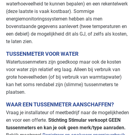
Industrie - verf en drukinkt
Gevorderd
waterhoeveelheid te kunnen bepalen) en een rekentelwerk
(deze laatste is vaak kostbaar). Sommige
Kantoren
Gevorderd
energiemonitoringssystemen hebben als men
bovenstaande gegevens aanlevert (twee temperaturen en
Landbouw - land- en tuinbouw
Basis
een debiet) de mogelijkheid dit als GJ, of zelfs als kosten,
te laten zien.
Landbouw - veeteelt
Basis
TUSSENMETER VOOR WATER
Natwasserijen
Gevorderd
Watertussenmeters zijn goedkoop maar ook de kosten
voor water zijn relatief erg laag. Alleen bij verbruik van
Onderwijs
Gevorderd
grote hoeveelheden (of bij verbruik van warmtapwater)
kan het soms rendabel zijn (slimme) tussenmeters te
Overige branches
Gevorderd
plaatsen.
Recreatie - congreslocaties
Gevorderd
WAAR EEN TUSSENMETER AANSCHAFFEN?
Vraag je installateur of meetbedrijf naar de mogelijkheden
Recreatie - hotels
Gevorderd
en voor een offerte.
Stichting Stimular verkoopt
GEEN
tussenmeters en kan je ook geen merk/type aanraden.
Recreatie - overig
Gevorderd