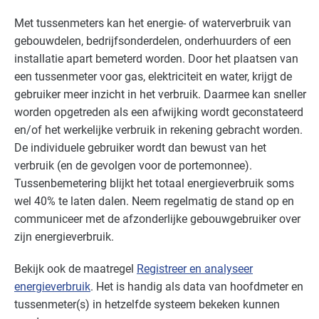
Bouw - bouw/infra
Gevorderd
Met tussenmeters kan het energie- of waterverbruik van
Bouw - gemeentewerven
Gevorderd
gebouwdelen, bedrijfsonderdelen, onderhuurders of een
installatie apart bemeterd worden. Door het plaatsen van
Bouw - installatiebedrijven
Gevorderd
een tussenmeter voor gas, elektriciteit en water, krijgt de
gebruiker meer inzicht in het verbruik. Daarmee kan sneller
Bouw - schilders en onderhoud
Gevorderd
worden opgetreden als een afwijking wordt geconstateerd
en/of het werkelijke verbruik in rekening gebracht worden.
Bouwmaterialen - beton
Gevorderd
De individuele gebruiker wordt dan bewust van het
verbruik (en de gevolgen voor de portemonnee).
Cultuur - evenementen
Gevorderd
Tussenbemetering blijkt het totaal energieverbruik soms
wel 40% te laten dalen. Neem regelmatig de stand op en
Cultuur - musea
Basis
communiceer met de afzonderlijke gebouwgebruiker over
zijn energieverbruik.
Cultuur - overig
Basis
Bekijk ook de maatregel
Registreer en analyseer
Cultuur - podia
Basis
energieverbruik
. Het is handig als data van hoofdmeter en
tussenmeter(s) in hetzelfde systeem bekeken kunnen
Datacenters
Gevorderd