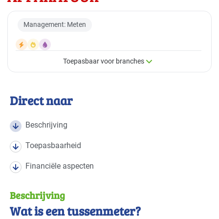
Management: Meten
Toepasbaar voor branches
×
Toepasbaar voor branches
Direct naar
Deze maatregel is vaak toepasbaar in de volgende
branches
Beschrijving
Toepasbaarheid
Autobranche - autoschadeherstel
Gevorderd
Financiële aspecten
Autobranche - garage en handel
Gevorderd
Beschrijving
Autobranche - wasinrichting
Basis
Wat is een tussenmeter?