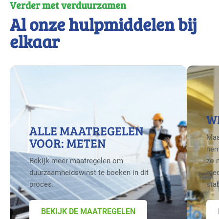
Verder met verduurzamen
Al onze hulpmiddelen bij
elkaar
W
ALLE MAATREGELEN
Maa
VOOR: METEN
nem
Bekijk meer maatregelen om
zo 
duurzaamheidswinst te boeken in dit
med
proces.
sta
BEKIJK DE MAATREGELEN