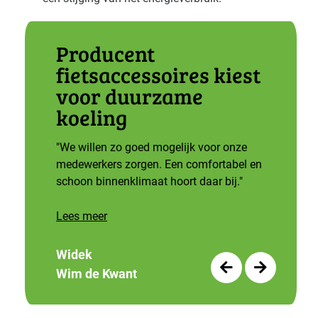
Producent
fietsaccessoires kiest
voor duurzame
koeling
"We willen zo goed mogelijk voor onze
medewerkers zorgen. Een comfortabel en
schoon binnenklimaat hoort daar bij."
Lees meer
Widek
Wim de Kwant