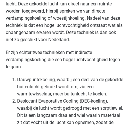
Voedingsindustrie - brood en banket
Gevorderd
lucht. Deze gekoelde lucht kan direct naar een ruimte
worden toegevoerd, hierbij spreken we van directe
Voedingsindustrie - overig
Gevorderd
verdampingskoeling of woestijnkoeling. Nadeel van deze
techniek is dat een hoge luchtvochtigheid ontstaat wat als
Voedingsindustrie - vlees
Gevorderd
onaangenaam ervaren wordt. Deze techniek is dan ook
niet zo geschikt voor Nederland.
Voedingsindustrie - zoetwaren
Gevorderd
Er zijn echter twee technieken met indirecte
Zorg - dierenartsen
Gevorderd
verdampingskoeling die een hoge luchtvochtigheid tegen
te gaan.
Zorg - eerstelijns
Gevorderd
Dauwpuntskoeling, waarbij een deel van de gekoelde
Zorg - kinderdagverblijven
Gevorderd
buitenlucht gebruikt wordt om, via een
warmtewisselaar, meer buitenlucht te koelen.
Zorg - ziekenhuizen
Gevorderd
Desiccant Evaporative Cooling (
DEC
-koeling),
waarbij de lucht wordt gedroogd met een sorptiewiel.
Zorg - zorginstellingen
Gevorderd
Dit is een langzaam draaiend wiel waarin materiaal
zit dat vocht uit de lucht kan opnemen, zodat de