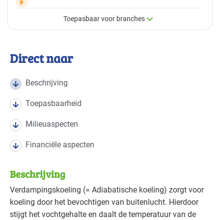
Toepasbaar voor branches
×
Toepasbaar voor branches
Direct naar
Deze maatregel is vaak toepasbaar in de volgende
branches
Beschrijving
Toepasbaarheid
Datacenters
Gevorderd
Milieuaspecten
Kantoren
Gevorderd
Financiële aspecten
Onderwijs
Gevorderd
Beschrijving
Sport - overig
Gevorderd
Verdampingskoeling (= Adiabatische koeling) zorgt voor
koeling door het bevochtigen van buitenlucht. Hierdoor
Sport - zwembaden
Gevorderd
stijgt het vochtgehalte en daalt de temperatuur van de