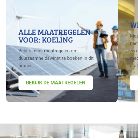
W
ALLE MAATREGELEN
Maa
VOOR: KOELING
nem
Bekijk meer maatregelen om
zo 
duurzaamheidswinst te boeken in dit
med
proces.
sta
BEKIJK DE MAATREGELEN