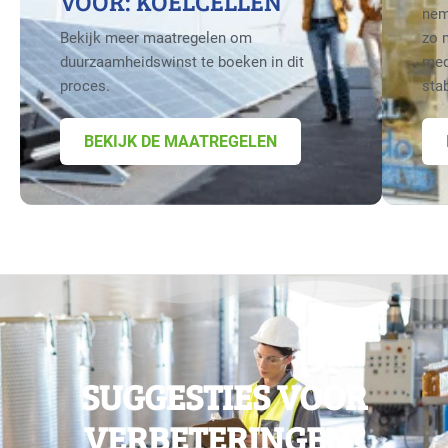
VOOR: KOELCELLEN
nem
Bekijk meer maatregelen om
zo 
duurzaamheidswinst te boeken in dit
med
proces.
sta
BEKIJK DE MAATREGELEN
SUGGESTIES VOOR
VERBETERINGEN?