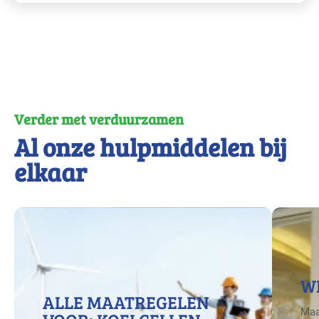
Verder met verduurzamen
Al onze hulpmiddelen bij
elkaar
W
ALLE MAATREGELEN
Maa