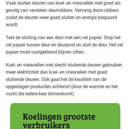
Vaak sluiten deuren van koel- en vriescellen niet goed als
gevolg van versleten deurrubbers. Vervang deze rubbers
Voedingsindustrie - brood en banket
Gevorderd
zodat de deuren weer goed sluiten en energie bespaard
wordt.
Voedingsindustrie - overig
Gevorderd
Test de sluiting van een deur met een vel papier. Stop het
Voedingsindustrie - vlees
Gevorderd
vel papier tussen deur en deurpost en sluit de deur. Het vel
papier moet vastgeklemd blijven zitten.
Voedingsindustrie - zoetwaren
Gevorderd
Koel- en vriescellen met slecht sluitende deuren gebruiken
meer elektriciteit dan koel- en vriescellen met goed
sluitende deuren. Ook gaat het de kwaliteit van de
opgeslagen producten achteruit (door de warmte en het
vocht die iedere keer binnenkomt).
Koelingen grootste
verbruikers