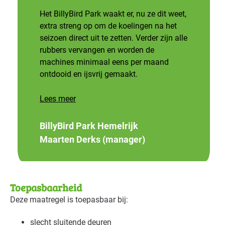
Het BillyBird Park waakt er, nu ze dit weet,
extra streng op om de koelingen na het
seizoen direct uit te zetten. Verder zijn alle
rubbers vervangen en worden de
machines minimaal eens per maand
ontdooid en ijsvrij gemaakt.
Lees meer
BillyBird Park Hemelrijk
Maarten Derks (manager)
Toepasbaarheid
Deze maatregel is toepasbaar bij:
slecht sluitende deuren