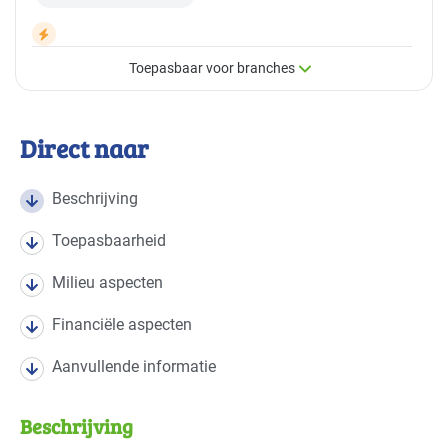
Toepasbaar voor branches
×
Toepasbaar voor branches
Direct naar
Deze maatregel is vaak toepasbaar in de volgende
branches
Beschrijving
Toepasbaarheid
Detailhandel - overig
Gevorderd
Milieu aspecten
Detailhandel - supermarkten
Gevorderd
Financiële aspecten
Handel en distributie
Gevorderd
Aanvullende informatie
Sport - overig
Basis
Beschrijving
Sport - zwembaden
Basis