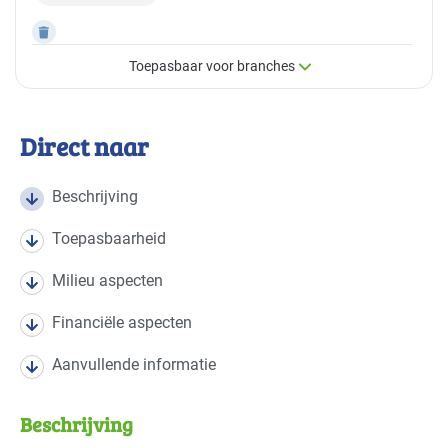
Toepasbaar voor branches
×
Toepasbaar voor branches
Direct naar
Deze maatregel is vaak toepasbaar in de volgende
branches
Beschrijving
Toepasbaarheid
Autobranche - autoschadeherstel
Basis
Milieu aspecten
Autobranche - garage en handel
Basis
Financiële aspecten
Bouw - bouw/infra
Gevorderd
Aanvullende informatie
Bouw - gemeentewerven
Gevorderd
Beschrijving
Bouw - schilders en onderhoud
Gevorderd