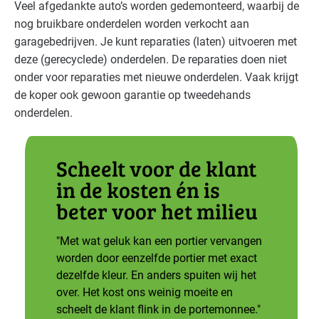
Veel afgedankte auto’s worden gedemonteerd, waarbij de
nog bruikbare onderdelen worden verkocht aan
Bouwmaterialen - beton
Gevorderd
garagebedrijven. Je kunt reparaties (laten) uitvoeren met
deze (gerecyclede) onderdelen. De reparaties doen niet
Brandweer
Gevorderd
onder voor reparaties met nieuwe onderdelen. Vaak krijgt
de koper ook gewoon garantie op tweedehands
Handel en distributie
Basis
onderdelen.
Scheelt voor de klant
in de kosten én is
beter voor het milieu
"Met wat geluk kan een portier vervangen
worden door eenzelfde portier met exact
dezelfde kleur. En anders spuiten wij het
over. Het kost ons weinig moeite en
scheelt de klant flink in de portemonnee."