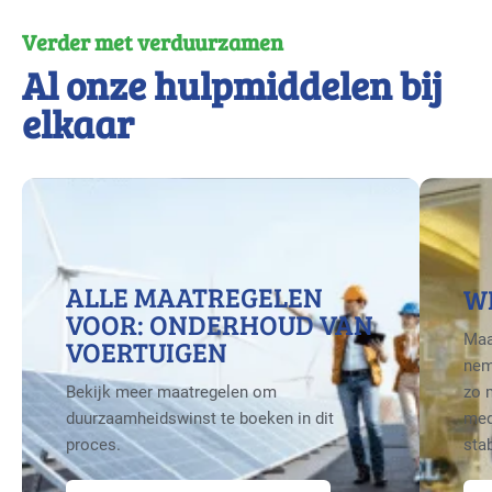
Verder met verduurzamen
Al onze hulpmiddelen bij
elkaar
ALLE MAATREGELEN
W
VOOR: ONDERHOUD VAN
Maa
VOERTUIGEN
nem
Bekijk meer maatregelen om
zo 
duurzaamheidswinst te boeken in dit
med
proces.
sta