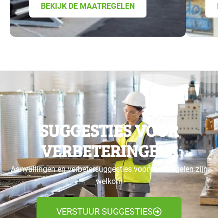
BEKIJK DE MAATREGELEN
SUGGESTIES VOOR
VERBETERINGEN?
Aanvullingen en verbetersuggesties voor maatregelen zijn
welkom
VERSTUUR SUGGESTIES