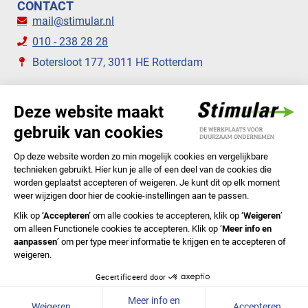
CONTACT
mail@stimular.nl
010 - 238 28 28
Botersloot 177, 3011 HE Rotterdam
VOLG ONS
STIMULAR NIEUWSBRIEVEN
ABONNEER NU
Privacyverklaring
Cookiebeleid
Colofon
Disclaimer
In English
© 2020 Stichting Stimular