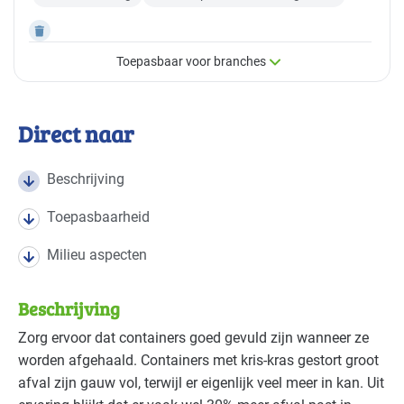
Toepasbaar voor branches
×
Toepasbaar voor branches
Direct naar
Deze maatregel is vaak toepasbaar in de volgende
branches
Beschrijving
Toepasbaarheid
Bouw - bouw/infra
Basis
Milieu aspecten
Bouw - installatiebedrijven
Gevorderd
Beschrijving
Bouw - schilders en onderhoud
Gevorderd
Zorg ervoor dat containers goed gevuld zijn wanneer ze
worden afgehaald. Containers met kris-kras gestort groot
afval zijn gauw vol, terwijl er eigenlijk veel meer in kan. Uit