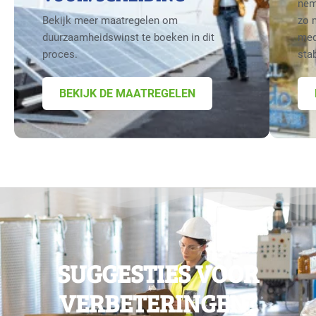
nem
Bekijk meer maatregelen om
zo 
duurzaamheidswinst te boeken in dit
med
proces.
sta
BEKIJK DE MAATREGELEN
SUGGESTIES VOOR
VERBETERINGEN?