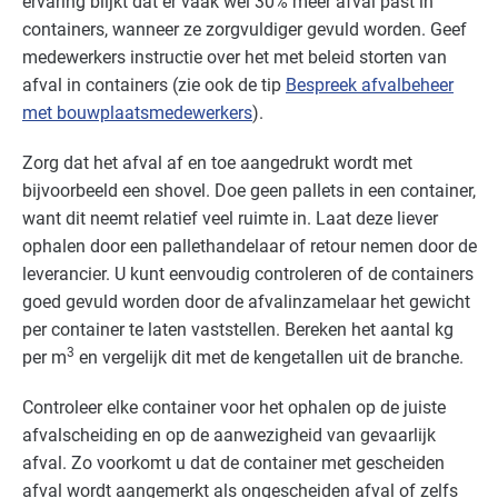
ervaring blijkt dat er vaak wel 30% meer afval past in
containers, wanneer ze zorgvuldiger gevuld worden. Geef
medewerkers instructie over het met beleid storten van
afval in containers (zie ook de tip
Bespreek afvalbeheer
met bouwplaats­medewerkers
).
Zorg dat het afval af en toe aangedrukt wordt met
bijvoorbeeld een shovel. Doe geen pallets in een container,
want dit neemt relatief veel ruimte in. Laat deze liever
ophalen door een pallethandelaar of retour nemen door de
leverancier. U kunt eenvoudig controleren of de containers
goed gevuld worden door de afvalinzamelaar het gewicht
per container te laten vaststellen. Bereken het aantal kg
3
per m
en vergelijk dit met de kengetallen uit de branche.
Controleer elke container voor het ophalen op de juiste
afvalscheiding en op de aanwezigheid van gevaarlijk
afval. Zo voorkomt u dat de container met gescheiden
afval wordt aangemerkt als ongescheiden afval of zelfs