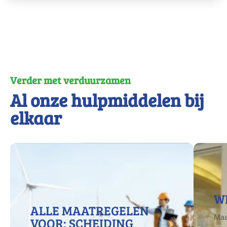
Verder met verduurzamen
Al onze hulpmiddelen bij
elkaar
W
ALLE MAATREGELEN
Maa
VOOR: SCHEIDING