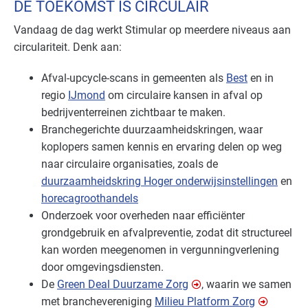
DE TOEKOMST IS CIRCULAIR
Vandaag de dag werkt Stimular op meerdere niveaus aan
circulariteit. Denk aan:
Afval-upcycle-scans in gemeenten als
Best
en in
regio
IJmond
om circulaire kansen in afval op
bedrijventerreinen zichtbaar te maken.
Branchegerichte duurzaamheidskringen, waar
koplopers samen kennis en ervaring delen op weg
naar circulaire organisaties, zoals de
duurzaamheidskring Hoger onderwijsinstellingen
en
horecagroothandels
Onderzoek voor overheden naar efficiënter
grondgebruik en afvalpreventie, zodat dit structureel
kan worden meegenomen in vergunningverlening
door omgevingsdiensten.
De
Green Deal Duurzame Zorg
, waarin we samen
met branchevereniging
Milieu Platform Zorg