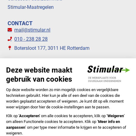
Stimular-Maatregelen
CONTACT
mail@stimular.nl
010 - 238 28 28
Botersloot 177, 3011 HE Rotterdam
VOLG ONS
STIMULAR NIEUWSBRIEVEN
ABONNEER NU
Privacyverklaring
Cookiebeleid
Colofon
Disclaimer
In English