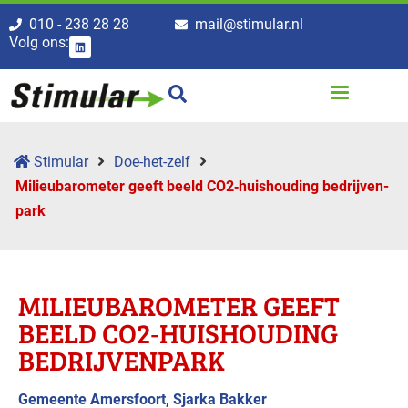
010 - 238 28 28
mail@stimular.nl
Volg ons:
Stimular
Doe-het-zelf
Milieubaro­meter geeft beeld CO2‑huis­houding bedrijven­
park
MILIEUBARO­METER GEEFT
BEELD CO2‑HUIS­HOUDING
BEDRIJVEN­PARK
Gemeente Amersfoort
,
Sjarka Bakker