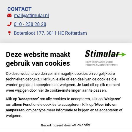
CONTACT
mail@stimular.nl
010 - 238 28 28
Botersloot 177, 3011 HE Rotterdam
VOLG ONS
STIMULAR NIEUWSBRIEVEN
ABONNEER NU
Privacyverklaring
Cookiebeleid
Colofon
Disclaimer
In English