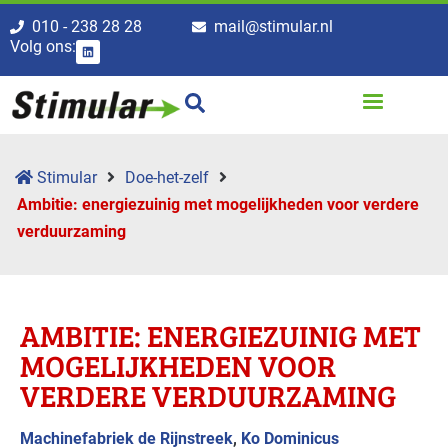
010 - 238 28 28
mail@stimular.nl
Volg ons:
Stimular
Doe-het-zelf
Ambitie: energiezuinig met mogelijkheden voor verdere
verduurzaming
AMBITIE: ENERGIEZUINIG MET
MOGELIJKHEDEN VOOR
VERDERE VERDUURZAMING
Machinefabriek de Rijnstreek
,
Ko Dominicus