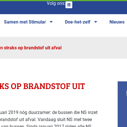
Volg ons:
Samen met Stimular
Doe-het-zelf
Nieuws
n straks op brandstof uit afval
KS OP BRANDSTOF UIT
nuari 2019 nóg duurzamer: de bussen die NS inzet
brandstof uit afval. Vandaag sluit NS met twee
 van bussen. Sinds januari 2017 rijden alle NS