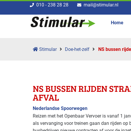
010 - 238 28 28
mail@stimular.nl
Home
Stimular
Doe-het-zelf
NS bussen rijde
NS BUSSEN RIJDEN STRA
AFVAL
Nederlandse Spoorwegen
Reizen met het Openbaar Vervoer is vanaf 1 ja
als vervanging voor treinen gaan dan rijden op 
busbedrijven nieuwe contracten af voor de inzet