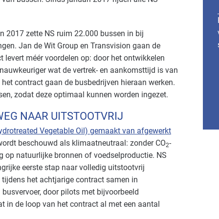
 In 2017 zette NS ruim 22.000 bussen in bij
ngen. Jan de Wit Group en Transvision gaan de
t levert méér voordelen op: door het ontwikkelen
 nauwkeuriger wat de vertrek- en aankomsttijd is van
 het contract gaan de busbedrijven hieraan werken.
ussen, zodat deze optimaal kunnen worden ingezet.
WEG NAAR UITSTOOTVRIJ
drotreated Vegetable Oil) gemaakt van afgewerkt
wordt beschouwd als klimaatneutraal: zonder CO
-
2
ag op natuurlijke bronnen of voedselproductie. NS
rijke eerste stap naar volledig uitstootvrij
tijdens het achtjarige contract samen in
 busvervoer, door pilots met bijvoorbeeld
t in de loop van het contract al met een aantal