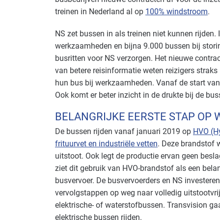
treinen in Nederland al op
100% windstroom
.
NS zet bussen in als treinen niet kunnen rijden.
werkzaamheden en bijna 9.000 bussen bij stori
busritten voor NS verzorgen. Het nieuwe contrac
van betere reisinformatie weten reizigers straks
hun bus bij werkzaamheden. Vanaf de start van
Ook komt er beter inzicht in de drukte bij de b
BELANGRIJKE EERSTE STAP OP 
De bussen rijden vanaf januari 2019 op
HVO (Hy
frituurvet en industriële vetten
. Deze brandstof 
uitstoot. Ook legt de productie ervan geen besl
ziet dit gebruik van HVO-brandstof als een belang
busvervoer. De busvervoerders en NS investeren 
vervolgstappen op weg naar volledig uitstootvrij
elektrische- of waterstofbussen. Transvision gaa
elektrische bussen rijden.