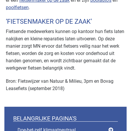
er een
fietsenmaker op de zaak
en er zijn
poolauto’s
en
poolfietsen
.
‘FIETSENMAKER OP DE ZAAK’
Fietsende medewerkers kunnen op kantoor hun fiets laten
nakijken en kleine reparaties laten uitvoeren. Op deze
manier zorgt MN ervoor dat fietsers veilig naar het werk
fietsen, worden de zorg en kosten voor onderhoud uit
handen genomen, en wordt zichtbaar gemaakt dat de
werkgever fietsen belangrijk vindt.
Bron: Fietswijzer van Natuur & Milieu, 3pm en Bovag
Leasefiets (september 2018)
BELANGRIJKE PAGINA'S
Doe-het-zelf klimaatneutraal