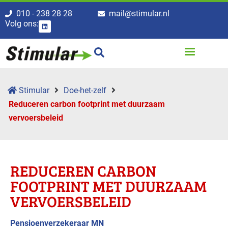
010 - 238 28 28
mail@stimular.nl
Volg ons:
Stimular
Doe-het-zelf
Reduceren carbon footprint met duurzaam
vervoersbeleid
REDUCEREN CARBON
FOOTPRINT MET DUURZAAM
VERVOERSBELEID
Pensioenverzekeraar MN