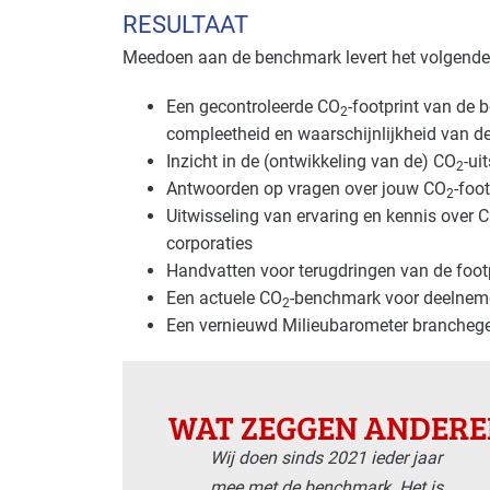
RESULTAAT
Meedoen aan de benchmark levert het volgende
Een gecontroleerde CO
-footprint van de 
2
compleetheid en waarschijnlijkheid van d
Inzicht in de (ontwikkeling van de) CO
-ui
2
Antwoorden op vragen over jouw CO
-foo
2
Uitwisseling van ervaring en kennis over 
corporaties
Handvatten voor terugdringen van de footp
Een actuele CO
-benchmark voor deelnem
2
Een vernieuwd Milieubarometer branchege
WAT ZEGGEN ANDERE
Wij doen sinds 2021 ieder jaar
mee met de benchmark. Het is