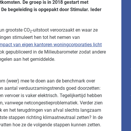
uitkomsten. De groep is in 2018 gestart met
De begeleiding is opgepakt door Stimular. Ieder
un grootste CO
-uitstoot veroorzaakt en waar ze
2
ringen stimuleert hen tot het nemen van
mpact van eigen kantoren woningcorporaties licht
ok gepubliceerd in de Milieubarometer zodat andere
egelen aan het gemiddelde.
om (weer) mee te doen aan de benchmark over
een aantal verduurzamingstrends goed doorzetten:
vervoer is vaker elektrisch. Tegelijkertijd hebben
n, vanwege netcongestieproblematiek. Verder zien
 en het terugdringen van afval slechts langzaam
ste stappen richting klimaatneutraal zetten? In de
vatten hoe ze de volgende stappen kunnen zetten.