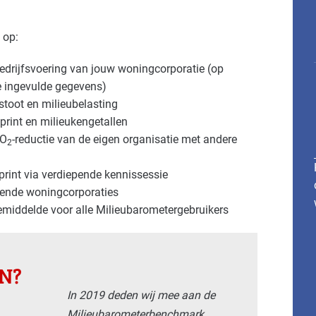
 op:
bedrijfsvoering van jouw woningcorporatie (op
e ingevulde gegevens)
tstoot en milieubelasting
tprint en milieukengetallen
CO
-reductie van de eigen organisatie met andere
2
rint via verdiepende kennissessie
ende woningcorporaties
middelde voor alle Milieubarometergebruikers
N?
In 2019 deden wij mee aan de
Milieubarometer­benchmark