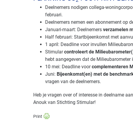
2
Deelnemers nodigen collega-woningcorpora
februari.
Deelnemers nemen een abonnement op de Mi
Januari-maart: Deelnemers
verzamelen m
Half februari: Startbijeenkomst met aanvu
1 april: Deadline voor invullen Milieubarom
Stimular
controleert de Milieubarometer(
hebt aangegeven dat de Milieubarometer i
10 mei: Deadline voor
complementeren M
Juni:
Bijeenkomst(en) met de benchmar
vragen van de deelnemers.
Heb je vragen over of interesse in deelname a
Anouk van Stichting Stimular!