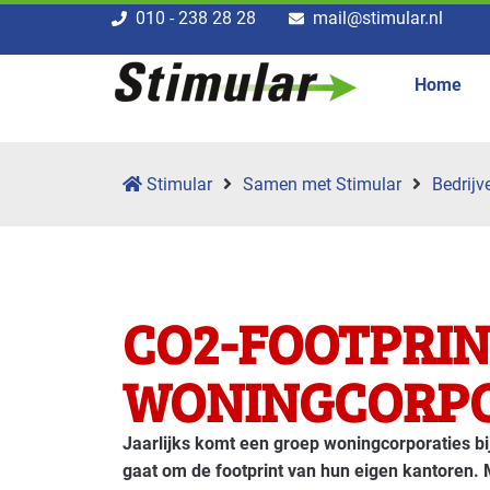
010 - 238 28 28
mail@stimular.nl
Home
Stimular
Samen met Stimular
Bedrijv
CO2-FOOTPRI
WONINGCORPO
Jaarlijks komt een groep woningcorporaties bi
gaat om de footprint van hun eigen kantoren.