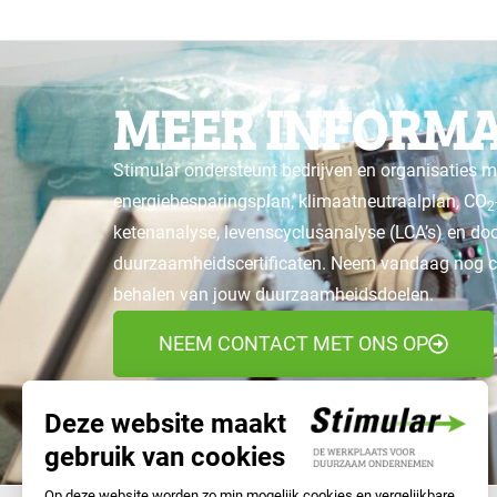
MEER INFORMA
Stimular ondersteunt bedrijven en organisaties m
energiebesparingsplan, klimaatneutraalplan, CO
2
ketenanalyse, levenscyclusanalyse (LCA’s) en d
duurzaamheidscertificaten. Neem vandaag nog co
behalen van jouw duurzaamheidsdoelen.
NEEM CONTACT MET ONS OP