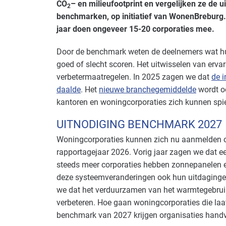
CO
– en milieufootprint en vergelijken ze de 
2
benchmarken, op initiatief van WonenBreburg. 
jaar doen ongeveer 15-20 corporaties mee.
Door de benchmark weten de deelnemers wat h
goed of slecht scoren. Het uitwisselen van erva
verbetermaatregelen. In 2025 zagen we dat
de i
daalde
. Het
nieuwe branchegemiddelde
wordt o
kantoren en woningcorporaties zich kunnen spi
UITNODIGING BENCHMARK 2027
Woningcorporaties kunnen zich nu aanmelden 
rapportagejaar 2026. Vorig jaar zagen we dat 
steeds meer corporaties hebben zonnepanelen en 
deze systeemveranderingen ook hun uitdaginge
we dat het verduurzamen van het warmtegebruik
verbeteren. Hoe gaan woningcorporaties die laat
benchmark van 2027
krijgen organisaties hand