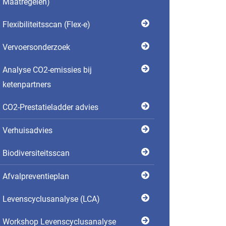
Maatregelen)
Flexibili­teits­scan (Flex-e)
Vervoersonderzoek
Analyse CO2-emissies bij
ketenpartners
CO2-Prestatieladder advies
Verhuisadvies
Biodiversiteits­­scan
Afvalpreventieplan
Levens­cyclus­analyse (LCA)
Workshop Levenscyclusanalyse