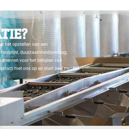
TIE?
et het opstellen van een
-footprint, duurzaamheidsverslag,
ocumenten voor het behalen van
ntact met ons op en start snel met het