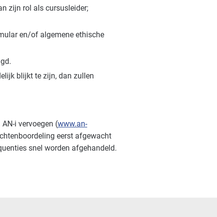
 zijn rol als cursusleider;
mular en/of algemene ethische
igd.
jk blijkt te zijn, dan zullen
 AN-i vervoegen (
www.an-
klachtenboordeling eerst afgewacht
equenties snel worden afgehandeld.