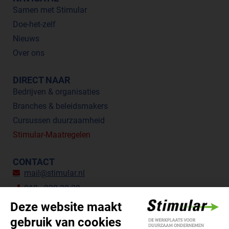
Samen met Stimular
Doe-het-zelf
Nieuws
Over ons
DIRECT NAAR
Bedrijven & organisaties
Branches & beleidsmakers
Cursussen duurzaamheid
Stimular-Maatregelen
CONTACT
mail@stimular.nl
010 - 238 28 28
Botersloot 177, 3011 HE Rotterdam