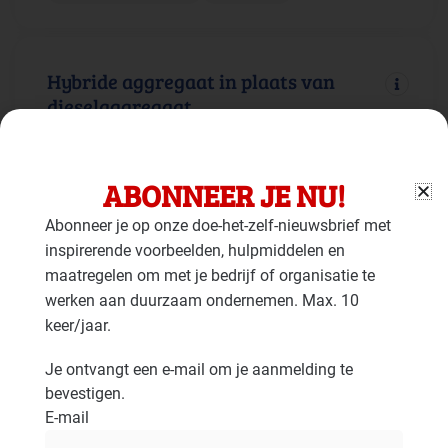
Hybride aggregaat in plaats van
dieselaggregaat
Gebouw: Duurzame energie
Faciliteiten: Mobiele werktuigen
ABONNEER JE NU!
Abonneer je op onze doe-het-zelf-nieuwsbrief met
inspirerende voorbeelden, hulpmiddelen en
Aggregaten op alternatieve
maatregelen om met je bedrijf of organisatie te
brandstoffen
werken aan duurzaam ondernemen. Max. 10
keer/jaar.
Gebouw: Duurzame energie
Faciliteiten: Mobiele werktuigen
Je ontvangt een e-mail om je aanmelding te
bevestigen.
E-mail
Batterij voor elektriciteitsopslag