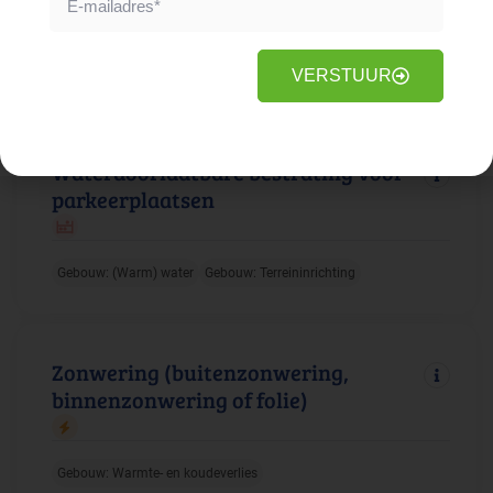
Gebouw: Duurzame energie
Faciliteiten: Elektrische apparatuur
VERSTUUR
Waterdoorlaatbare bestrating voor
parkeerplaatsen
Gebouw: (Warm) water
Gebouw: Terreininrichting
Zonwering (buitenzonwering,
binnenzonwering of folie)
Gebouw: Warmte- en koudeverlies