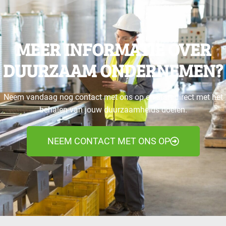
MEER INFORMATIE OVER
DUURZAAM ONDERNEMEN?
Neem vandaag nog contact met ons op en start direct met het
behalen van jouw duurzaamheids doelen.
NEEM CONTACT MET ONS OP