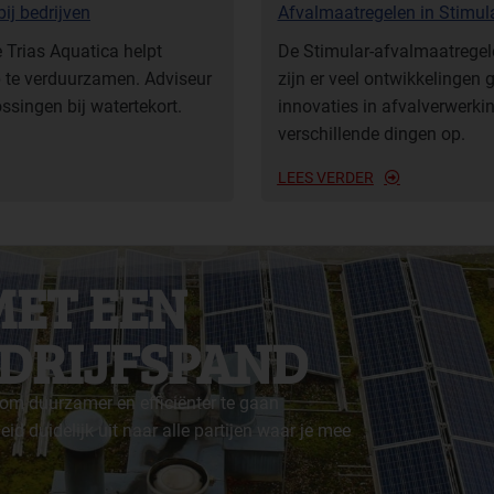
ij bedrijven
Afvalmaat­regelen in Stimu
e Trias Aquatica helpt
De Stimular-afvalmaatregel
p te verduurzamen. Adviseur
zijn er veel ontwikkelingen
ssingen bij watertekort.
innovaties in afvalverwerkin
verschillende dingen op.
LEES VERDER
MET EEN
DRIJFSPAND
 om duurzamer en efficiënter te gaan
 duidelijk uit naar alle partijen waar je mee