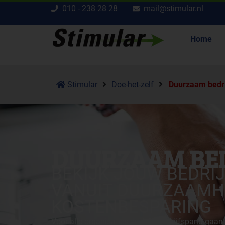
010 - 238 28 28
mail@stimular.nl
Home
Stimular
Doe-het-zelf
Duurzaam bedr
DUURZAAM BE
BEKIJK JOUW BEDRI
VANUIT DUURZAAMH
KOSTENBESPARING
Voor alle organisaties die hun bedrijfspand gaan