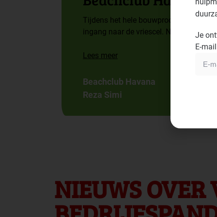
hulpmi
duurz
Tijdens het hele bouwproces is rekenin
ingang naar de vriescel. Nu komen er 
Je ont
E-mail
Lees meer
Beachclub Havana
Reza Simi
NIEUWS OVER
BEDRIJFSPAN