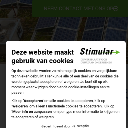
NEEM CONTACT MET ONS OP
NAVIGATIE
DIREC
Samen met Stimular
Bedrijv
Doe-het-zelf
Branch
Nieuws
Cursus
Over ons
Stimul