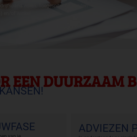
rijfspand willen. Toegespitst op panden
) en/of winkel.
R EEN DUURZAAM B
KANSEN!
UWFASE
ADVIEZEN 
men van je