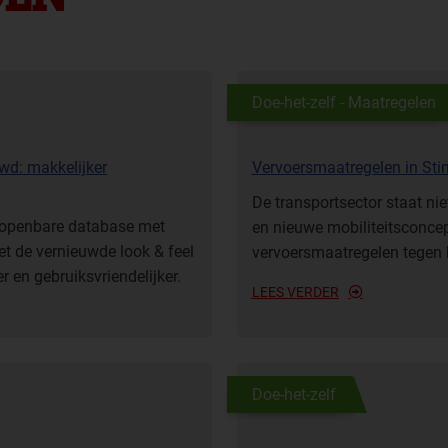
Doe-het-zelf - Maatregelen
wd: makkelijker
Vervoersmaatregelen in Sti
De transportsector staat nie
ke openbare database met
en nieuwe mobiliteitsconce
t de vernieuwde look & feel
vervoersmaatregelen tegen h
r en gebruiksvriendelijker.
LEES VERDER
Doe-het-zelf