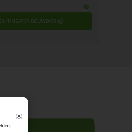
ICHTING PER BOUWDEEL
elden,