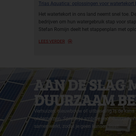
Trias Aquatica: oplossingen voor watertekort b
Het watertekort in ons land neemt snel toe. D
bedrijven om hun watergebruik stap voor sta
Stefan Romijn deelt het stappenplan met oplo
LEES VERDER
AAN DE SLAG 
DUURZAAM BE
Verhuizen, nieuwbouw of uitbreiding is de kans
ondernemen. Spreek je ambitie voor duurzaamheid
samenwerkt, zodat je geen kansen mist!