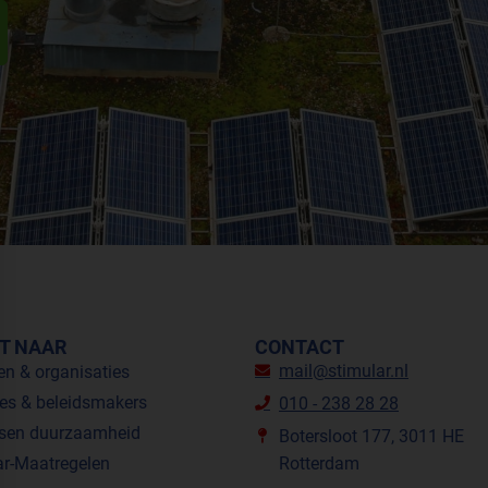
T NAAR
CONTACT
mail@stimular.nl
en & organisaties
es & beleidsmakers
010 - 238 28 28
sen duurzaamheid
Botersloot 177, 3011 HE
ar-Maatregelen
Rotterdam