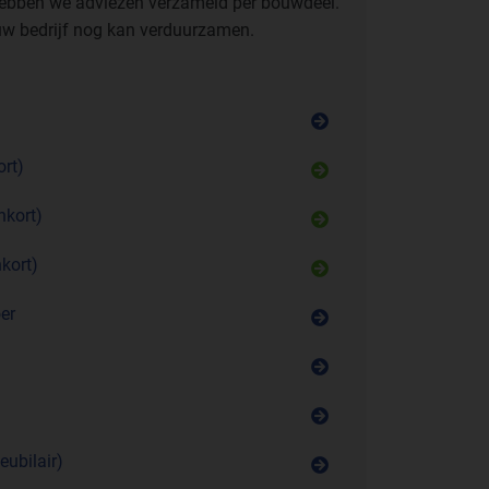
hebben we adviezen verzameld per bouwdeel.
uw bedrijf nog kan verduurzamen.
rt)
nkort)
kort)
er
eubilair)