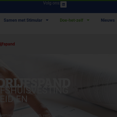
Volg ons:
Samen met Stimular
Doe-het-zelf
Nieuws
ijfspand
DRIJFSPAND
JFSHUISVESTING
EID EN
 vernieuwen (verhuizen, verbouwen,