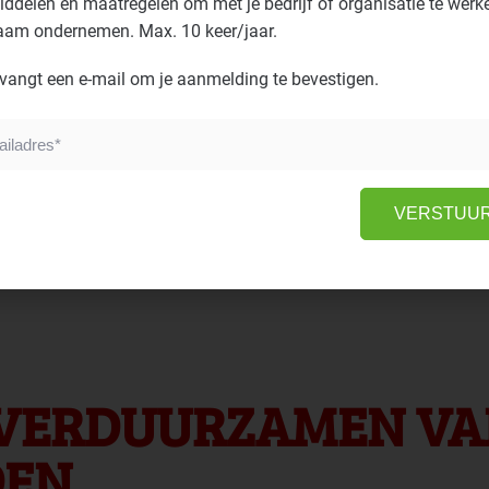
ddelen en maatregelen om met je bedrijf of organisatie te werk
aam ondernemen. Max. 10 keer/jaar.
g gehouden met energiebesparing en duurzaamheid. Zo is de serre
ook zonnepanelen.
vangt een e-mail om je aanmelding te bevestigen.
VERSTUU
 VERDUURZAMEN V
DEN