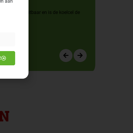
en aan
 apart afsluitbaar en is de koelcel de
R
AN