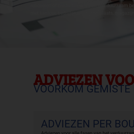
renoveren of nieuw bouwen) en een duurzaam bed
met kantoor, bedrijfsruimte (werkplaats, magazijn
ADVIEZEN VOO
VOORKOM GEMISTE 
ADVIEZEN PER BO
Adviezen voor alle fasen van het verduurza