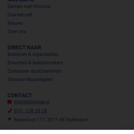
Samen met Stimular
Doe-het-zelf
Nieuws
Over ons
DIRECT NAAR
Bedrijven & organisaties
Branches & beleidsmakers
Cursussen duurzaamheid
Stimular-Maatregelen
CONTACT
mail@stimular.nl
010 - 238 28 28
Botersloot 177, 3011 HE Rotterdam