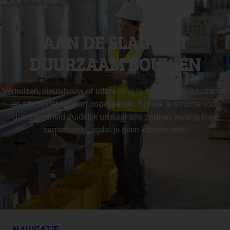
AAN DE SLAG MET
DUURZAAM BOUWEN
Verhuizen, nieuwbouw of uitbreiding is de kans om duurzamer
en efficiënter te gaan ondernemen. Spreek je ambitie voor
duurzaamheid duidelijk uit naar alle partijen waar je mee
samenwerkt, zodat je geen kansen mist!
NAVIGATIE