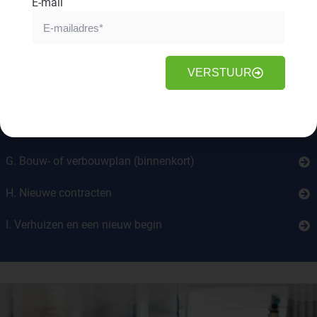
B. Ambities formuleren (binnenkort)
E-mail
C. Vestigingsplaats kiezen
D. Financiering en subsidies
VERSTUUR
E. Vergunningen (binnenkort)
F. Huurcontract (binnenkort)
G. Bouw- of verbouwplan (binnenkort)
H. Nieuwe contracten
I. Verhuizen en een nieuw begin