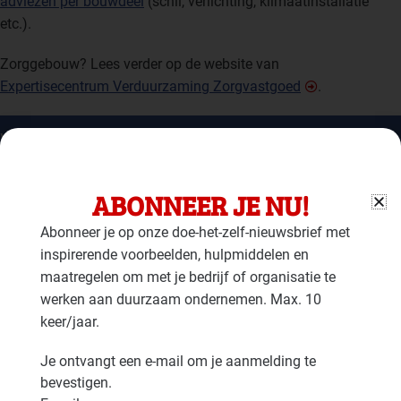
adviezen per bouwdeel
(schil, verlichting, klimaatinstallatie
etc.).
Zorggebouw? Lees verder op de website van
Expertisecentrum Verduurzaming Zorgvastgoed
.
Wegwijzer duurzaam bedrijfspand
Hoofdpagina
ABONNEER JE NU!
Adviezen per bouwfase
Abonneer je op onze doe-het-zelf-nieuwsbrief met
Adviezen per bouwdeel
inspirerende voorbeelden, hulpmiddelen en
maatregelen om met je bedrijf of organisatie te
werken aan duurzaam ondernemen. Max. 10
keer/jaar.
Adviezen per bouwfase
Je ontvangt een e-mail om je aanmelding te
A. Verkennen / plannen maken (binnenkort)
bevestigen.