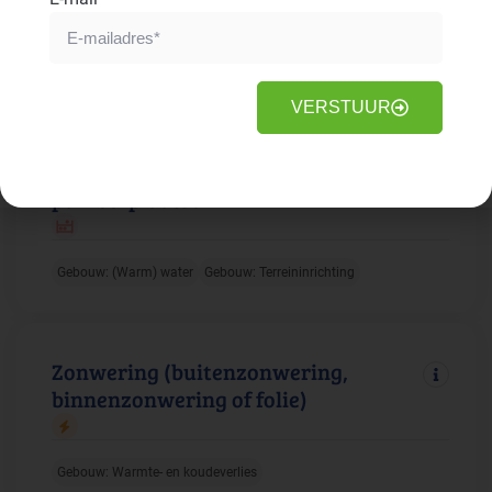
Gebouw: Duurzame energie
Faciliteiten: Elektrische apparatuur
VERSTUUR
Waterdoorlaatbare bestrating voor
parkeerplaatsen
Gebouw: (Warm) water
Gebouw: Terreininrichting
Zonwering (buitenzonwering,
binnenzonwering of folie)
Gebouw: Warmte- en koudeverlies