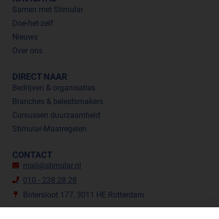
Samen met Stimular
Doe-het-zelf
Nieuws
Over ons
DIRECT NAAR
Bedrijven & organisaties
Branches & beleidsmakers
Cursussen duurzaamheid
Stimular-Maatregelen
CONTACT
mail@stimular.nl
010 - 238 28 28
Botersloot 177, 3011 HE Rotterdam