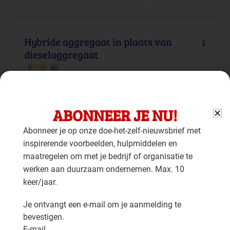
Hybride aggregaat in plaats van
dieselaggregaat
Gebouw: Duurzame energie
Faciliteiten: Mobiele werktuigen
ABONNEER JE NU!
Abonneer je op onze doe-het-zelf-nieuwsbrief met
Aggregaten op alternatieve
inspirerende voorbeelden, hulpmiddelen en
brandstoffen
maatregelen om met je bedrijf of organisatie te
werken aan duurzaam ondernemen. Max. 10
keer/jaar.
Gebouw: Duurzame energie
Faciliteiten: Mobiele werktuigen
Je ontvangt een e-mail om je aanmelding te
bevestigen.
Batterij voor elektriciteitsopslag
E-mail