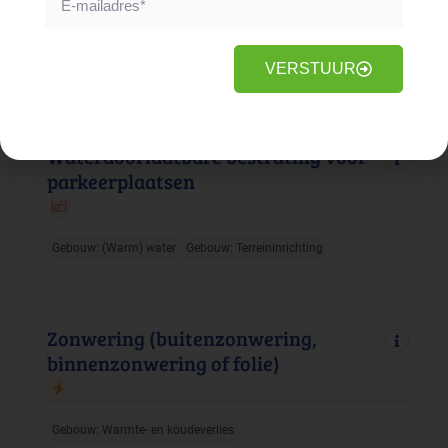
Gebouw: Duurzame energie
Faciliteiten: Elektrische apparatuur
VERSTUUR
Waterdoorlaatbare bestrating voor
parkeerplaatsen
Gebouw: (Warm) water
Gebouw: Terreininrichting
Zonwering (buitenzonwering,
binnenzonwering of folie)
Gebouw: Warmte- en koudeverlies