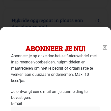
Hybride aggregaat in plaats van
dieselaggregaat
Gebouw: Duurzame energie
Faciliteiten: Mobiele werktuigen
ABONNEER JE NU!
Abonneer je op onze doe-het-zelf-nieuwsbrief met
inspirerende voorbeelden, hulpmiddelen en
Aggregaten op alternatieve
maatregelen om met je bedrijf of organisatie te
brandstoffen
werken aan duurzaam ondernemen. Max. 10
keer/jaar.
Gebouw: Duurzame energie
Faciliteiten: Mobiele werktuigen
Je ontvangt een e-mail om je aanmelding te
bevestigen.
E-mail
Batterij voor elektriciteitsopslag