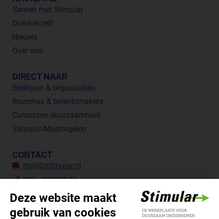
Samen met Stimular
Doe-het-zelf
Nieuws
Over ons
DIRECT NAAR
Bedrijven & organisaties
Branches & beleidsmakers
Cursussen duurzaamheid
Stimular-Maatregelen
CONTACT
mail@stimular.nl
010 - 238 28 28
Botersloot 177, 3011 HE Rotterdam