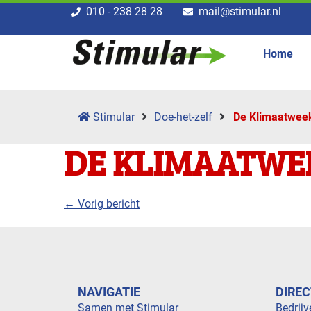
010 - 238 28 28
mail@stimular.nl
Home
Stimular
Doe-het-zelf
De Klimaatwee
DE KLIMAATWE
← Vorig bericht
NAVIGATIE
DIREC
Samen met Stimular
Bedrijv