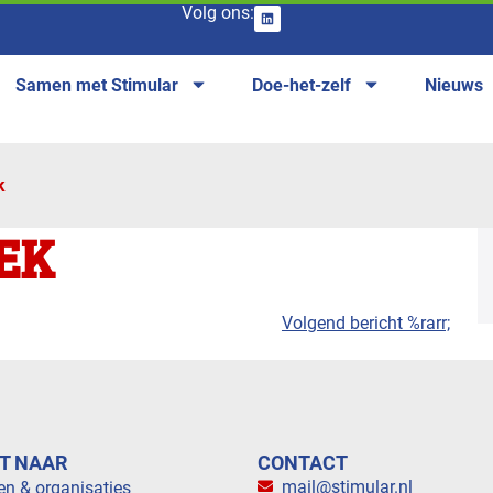
Volg ons:
Samen met Stimular
Doe-het-zelf
Nieuws
k
EK
Volgend bericht %rarr;
T NAAR
CONTACT
mail@stimular.nl
en & organisaties