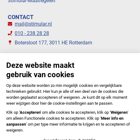
Stimular-Maatregelen
CONTACT
mail@stimular.nl
010 - 238 28 28
Botersloot 177, 3011 HE Rotterdam
VOLG ONS
STIMULAR NIEUWSBRIEVEN
ABONNEER NU
Privacyverklaring
Cookiebeleid
Colofon
Disclaimer
In English