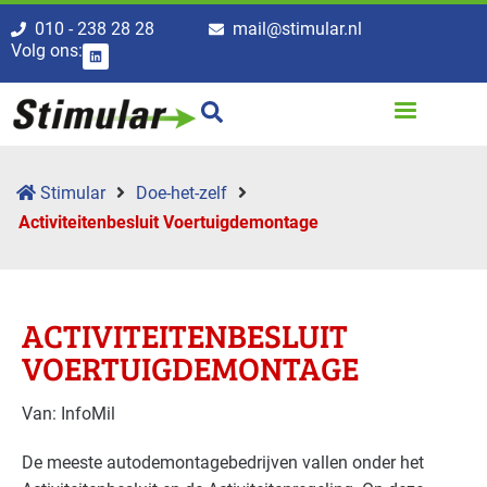
010 - 238 28 28
mail@stimular.nl
Volg ons:
Stimular
Doe-het-zelf
Activiteitenbesluit Voertuigdemontage
ACTIVITEITENBESLUIT
VOERTUIGDEMONTAGE
Van: InfoMil
De meeste autodemontagebedrijven vallen onder het