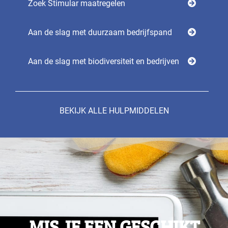
Zoek Stimular maatregelen
Aan de slag met duurzaam bedrijfspand
Aan de slag met biodiversiteit en bedrijven
BEKIJK ALLE HULPMIDDELEN
MIS JE EEN GESCHIKT