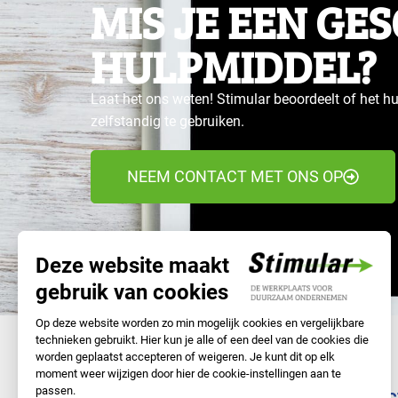
MIS JE EEN GE
HULPMIDDEL?
Laat het ons weten! Stimular beoordeelt of het hu
zelfstandig te gebruiken.
NEEM CONTACT MET ONS OP