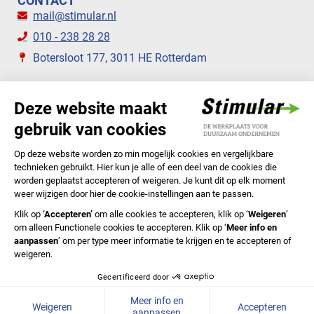
CONTACT
mail@stimular.nl
010 - 238 28 28
Botersloot 177, 3011 HE Rotterdam
VOLG ONS
STIMULAR NIEUWSBRIEVEN
ABONNEER NU
Privacyverklaring
Cookiebeleid
Colofon
Disclaimer
In English
© 2020 Stichting Stimular