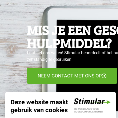
MIS JE EEN GE
HULPMIDDEL?
Laat het ons weten! Stimular beoordeelt of het hu
zelfstandig te gebruiken.
NEEM CONTACT MET ONS OP