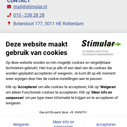
CONTACT
mail@stimular.nl
010 - 238 28 28
Botersloot 177, 3011 HE Rotterdam
VOLG ONS
STIMULAR NIEUWSBRIEVEN
ABONNEER NU
Privacyverklaring
Cookiebeleid
Colofon
Disclaimer
In English
© 2020 Stichting Stimular