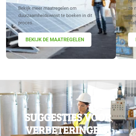
nem
Bekijk meer maatregelen om
zo 
duurzaamheidswinst te boeken in dit
med
proces.
sta
BEKIJK DE MAATREGELEN
SUGGESTIES VOOR
VERBETERINGEN?