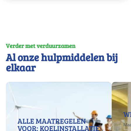
Verder met verduurzamen
Al onze hulpmiddelen bij
elkaar
W
ALLE MAATREGELEN
Maa
VOOR: KOELINSTALLATIE