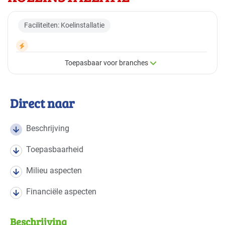
Faciliteiten: Koelinstallatie
Toepasbaar voor branches
×
Toepasbaar voor branches
Direct naar
Deze maatregel is vaak toepasbaar in de volgende
branches
Beschrijving
Toepasbaarheid
Handel en distributie
Gevorderd
Milieu aspecten
Voedingsindustrie - brood en banket
Gevorderd
Financiële aspecten
Voedingsindustrie - overig
Gevorderd
Beschrijving