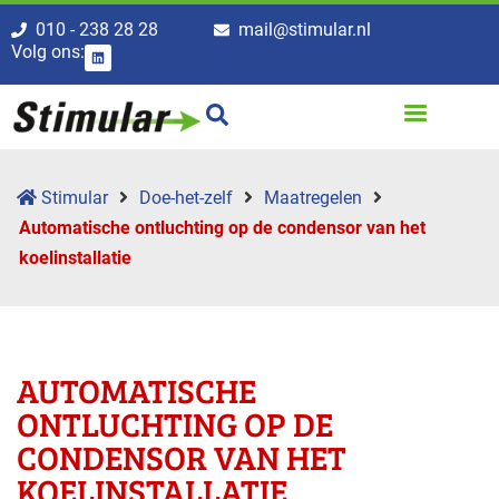
010 - 238 28 28
mail@stimular.nl
Volg ons:
Stimular
Doe-het-zelf
Maatregelen
Automatische ontluchting op de condensor van het
koelinstallatie
AUTOMATISCHE
ONTLUCHTING OP DE
CONDENSOR VAN HET
KOELINSTALLATIE