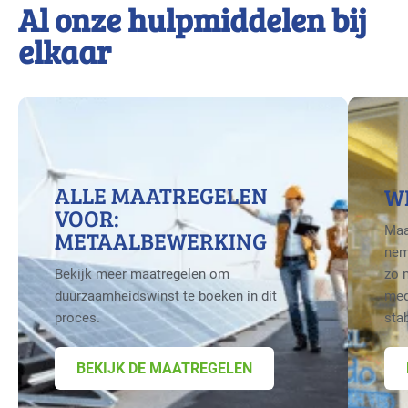
Al onze hulpmiddelen bij
elkaar
ALLE MAATREGELEN
W
VOOR:
Maa
METAALBEWERKING
nem
Bekijk meer maatregelen om
zo 
duurzaamheidswinst te boeken in dit
med
proces.
sta
BEKIJK DE MAATREGELEN