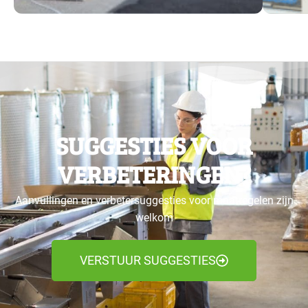
SUGGESTIES VOOR
VERBETERINGEN?
Aanvullingen en verbetersuggesties voor maatregelen zijn
welkom
VERSTUUR SUGGESTIES