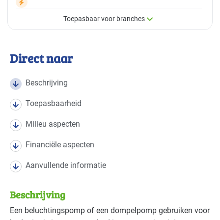
Toepasbaar voor branches
×
Toepasbaar voor branches
Direct naar
Deze maatregel is vaak toepasbaar in de volgende
branches
Beschrijving
Toepasbaarheid
Industrie - metalektro
Basis
Milieu aspecten
Financiële aspecten
Aanvullende informatie
Beschrijving
Een beluchtingspomp of een dompelpomp gebruiken voor