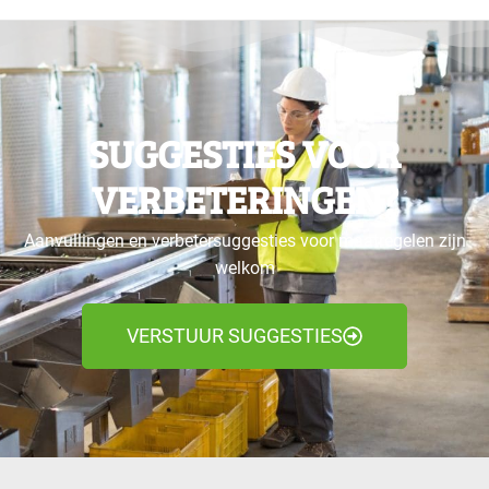
SUGGESTIES VOOR
VERBETERINGEN?
Aanvullingen en verbetersuggesties voor maatregelen zijn
welkom
VERSTUUR SUGGESTIES