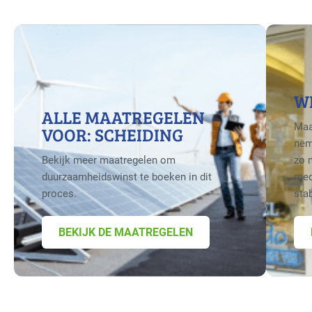
W
ALLE MAATREGELEN
Maa
VOOR: SCHEIDING
nem
Bekijk meer maatregelen om
zo 
duurzaamheidswinst te boeken in dit
med
proces.
sta
BEKIJK DE MAATREGELEN