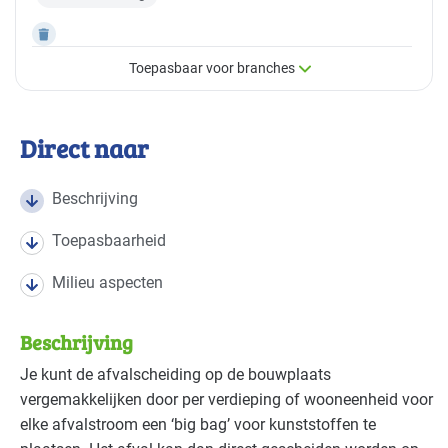
Toepasbaar voor branches
×
Toepasbaar voor branches
Direct naar
Deze maatregel is vaak toepasbaar in de volgende
branches
Beschrijving
Toepasbaarheid
Bouw - bouw/infra
Gevorderd
Milieu aspecten
Bouw - gemeentewerven
Gevorderd
Beschrijving
Bouw - schilders en onderhoud
Gevorderd
Je kunt de afvalscheiding op de bouwplaats
vergemakkelijken door per verdieping of wooneenheid voor
elke afvalstroom een ‘big bag’ voor kunststoffen te