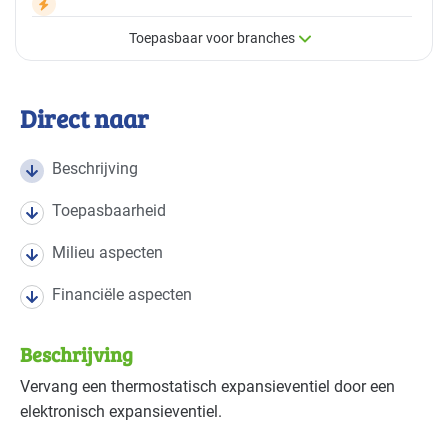
Toepasbaar voor branches
×
Toepasbaar voor branches
Direct naar
Deze maatregel is vaak toepasbaar in de volgende
branches
Beschrijving
Toepasbaarheid
Detailhandel - overig
Basis
Milieu aspecten
Detailhandel - supermarkten
Basis
Financiële aspecten
Handel en distributie
Basis
Beschrijving
Voedingsindustrie - brood en banket
Basis
Vervang een thermostatisch expansieventiel door een
elektronisch expansieventiel.
Voedingsindustrie - overig
Basis