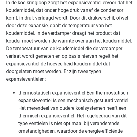
In de koelkringloop zorgt het expansieventiel ervoor dat het
Voedingsindustrie - vlees
Basis
koudemiddel, dat onder hoge druk vanaf de condensor
komt, in druk verlaagd wordt. Door dit drukverschil, ofwel
Voedingsindustrie - zoetwaren
Basis
door deze expansie, daalt de temperatuur van het
koudemiddel. In de verdamper draagt het product dat
kouder moet worden de warmte over aan het koudemiddel.
De temperatuur van de koudemiddel die de verdamper
verlaat wordt gemeten en op basis hiervan regelt het
expansieventiel de hoeveelheid koudemiddel dat
doorgelaten moet worden. Er zijn twee typen
expansieventielen:
thermostatisch expansieventiel
Een thermostatisch
expansieventiel is een mechanisch gestuurd ventiel.
Het merendeel van oudere koelsystemen heeft een
thermisch expansieventiel. Het regelgedrag van dit
type ventielen is niet optimaal bij veranderende
omstandigheden, waardoor de energie-efficiëntie