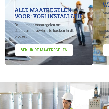
W
ALLE MAATREGELEN
Maa
VOOR: KOELINSTALLATIE
nem
Bekijk meer maatregelen om
zo 
duurzaamheidswinst te boeken in dit
med
proces.
sta
BEKIJK DE MAATREGELEN