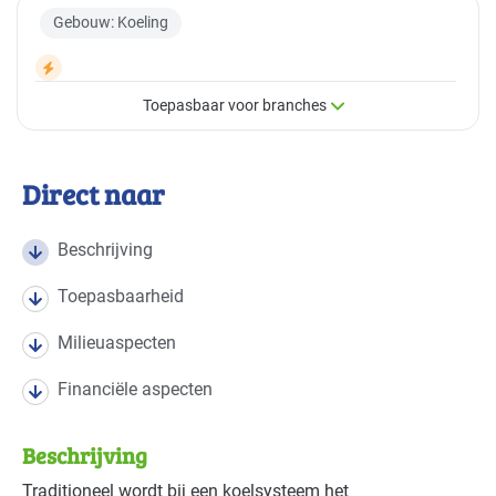
Gebouw: Koeling
Toepasbaar voor branches
×
Toepasbaar voor branches
Direct naar
Deze maatregel is vaak toepasbaar in de volgende
branches
Beschrijving
Toepasbaarheid
Brandweer
Gevorderd
Milieuaspecten
Cultuur - musea
Gevorderd
Financiële aspecten
Datacenters
Gevorderd
Beschrijving
Kantoren
Gevorderd
Traditioneel wordt bij een koelsysteem het