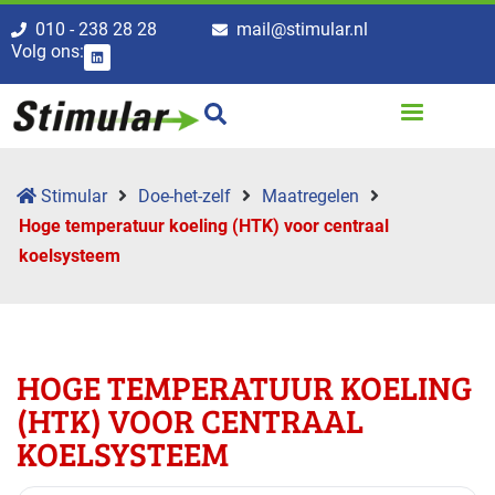
010 - 238 28 28
mail@stimular.nl
Volg ons:
Stimular
Doe-het-zelf
Maatregelen
Hoge temperatuur koeling (HTK) voor centraal
koelsysteem
HOGE TEMPERATUUR KOELING
(HTK) VOOR CENTRAAL
KOELSYSTEEM