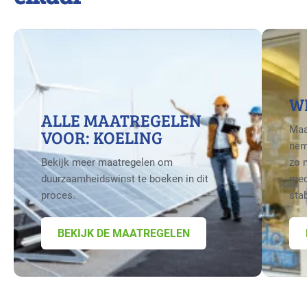
W
ALLE MAATREGELEN
Maa
VOOR: KOELING
nem
Bekijk meer maatregelen om
zo 
duurzaamheidswinst te boeken in dit
med
proces.
sta
BEKIJK DE MAATREGELEN