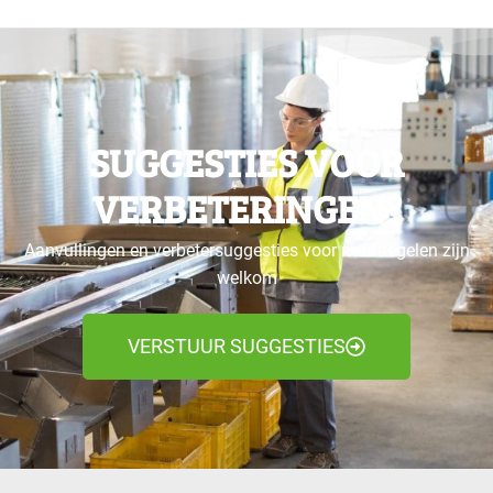
SUGGESTIES VOOR
VERBETERINGEN?
Aanvullingen en verbetersuggesties voor maatregelen zijn
welkom
VERSTUUR SUGGESTIES