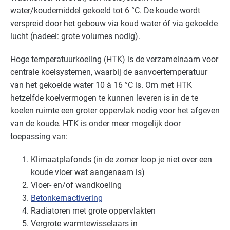
water/koudemiddel gekoeld tot 6 °C. De koude wordt
Onderwijs
Gevorderd
verspreid door het gebouw via koud water óf via gekoelde
Sport - overig
Gevorderd
lucht (nadeel: grote volumes nodig).
Hoge temperatuurkoeling (
HTK
) is de verzamelnaam voor
Sport - zwembaden
Gevorderd
centrale koelsystemen, waarbij de aanvoertemperatuur
Voedingsindustrie - brood en banket
Gevorderd
van het gekoelde water 10 à 16 °C is. Om met
HTK
hetzelfde koelvermogen te kunnen leveren is in de te
Voedingsindustrie - overig
Gevorderd
koelen ruimte een groter oppervlak nodig voor het afgeven
van de koude.
HTK
is onder meer mogelijk door
Voedingsindustrie - vlees
Gevorderd
toepassing van:
Voedingsindustrie - zoetwaren
Gevorderd
Klimaatplafonds (in de zomer loop je niet over een
koude vloer wat aangenaam is)
Zorg - dierenartsen
Gevorderd
Vloer- en/of wandkoeling
Betonkernactivering
Zorg - eerstelijns
Gevorderd
Radiatoren met grote oppervlakten
Vergrote warmtewisselaars in
Zorg - kinderdagverblijven
Gevorderd