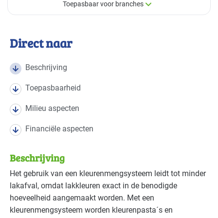
Toepasbaar voor branches
×
Toepasbaar voor branches
Direct naar
Deze maatregel is vaak toepasbaar in de volgende
branches
Beschrijving
Toepasbaarheid
Autobranche - autoschadeherstel
Basis
Milieu aspecten
Bouw - schilders en onderhoud
Gevorderd
Financiële aspecten
Industrie - hout en meubel
Basis
Beschrijving
Industrie - metalektro
Basis
Het gebruik van een kleurenmengsysteem leidt tot minder
lakafval, omdat lakkleuren exact in de benodigde
hoeveelheid aangemaakt worden. Met een
kleurenmengsysteem worden kleurenpasta´s en