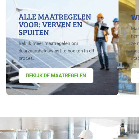
ALLE MAATREGELEN
W
VOOR: VERVEN EN
Maa
SPUITEN
nem
Bekijk meer maatregelen om
zo 
duurzaamheidswinst te boeken in dit
med
proces.
sta
BEKIJK DE MAATREGELEN