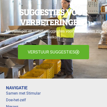
SUGGESTIES VOOR
VERBETERINGEN?
Aanvullingen en verbetersuggesties voor maatregelen zijn
welkom
VERSTUUR SUGGESTIES
NAVIGATIE
Samen met Stimular
Doe-het-zelf
Nieuws